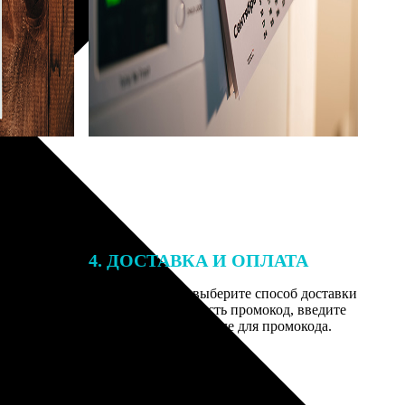
4. ДОСТАВКА И ОПЛАТА
той. После
Введите адрес и выберите способ доставки
 на email с
заказа. Если у вас есть промокод, введите
вим заказ
его в специальное поле для промокода.
мером для