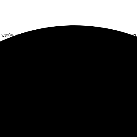
 удобная печать, быстрая доставка. Все отлично упаковано, кале
. Все нюансы обсудили быстро, предложения собрали в единый 
вета яркие и насыщенные. Отправили вовремя, без задержек – вс