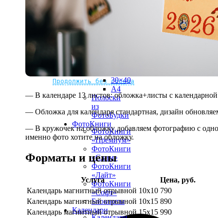
рамке
10х10
10×15
13×18
15×15
15×20
20×20
20×30
Не нашли Ваш город?
Мы доставляем по всему миру
30×30
30×40
Продолжить без города
A4
— В календаре 13 листов: обложка+листы с календарной 
Полоски
из
— Обложка для календаря стандартная, дизайн обновляе
ФотоБудки
ФотоКниги
— В кружочек на обложку добавляем фотографию с одной
ФотоКниги
именно фото хотите на обложку.
«Премиум»
ФотоКниги
Форматы и цены
«Слим»
ФотоКниги
«Лайт»
Услуга
Цена, руб.
ФотоКниги
Календарь магнитный отрывной 10x10
790
«Софт»
Календарь магнитный отрывной 10x15
890
Блокноты
Календари
Календарь магнитный отрывной 15x15
990
Календари