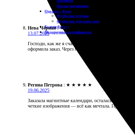
Магниты
Пазлы магнитные
Одежда с Фото
Футболки детские
Футболки для взрослых
Бьюти-боксы
Нева Чёрная
:
★
★
★
★
★
Подарочные сертификаты
13.07.2025
Господи, как же я счастлива! Заказала магнитные 
оформила заказ. Через пару дней уже получила. Кач
Регина Петрова
:
★
★
★
★
★
19.06.2025
Заказала магнитные календари, осталась довольна 
четкие изображения — всё как мечтала. Приятно 