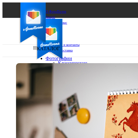
О ФотоПочте
Акции
Сделаем за вас
Бизнесу
FAQ
Франшиза
Поддержка и контакты
КАТАЛОГ
Оплата и доставка
Фотографии
Классические
фото
Ваш город:
10х10
10х15
Ваш регион доставки
13х18
15х15
Выберите из списка:
15х20
20х20
20х30
30х30
30х40
А4
Фото
в