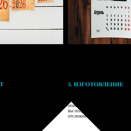
ЕТ
3. ИЗГОТОВЛЕНИЕ
подготовки заказа к печати
Оплатите заказ банковской кар
алисты могут связаться с Вами
оплаты получите подтверждение
му телефону или email для
описанием заказа. Когда отпра
я деталей.
вы получите письмо с трек-но
отслеживания.