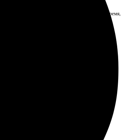
ым. Качество на высоте, цвета яркие. Доставка вовремя,
ично. Выбор шаблонов впечатлил, процесс понятный.
 отличное!