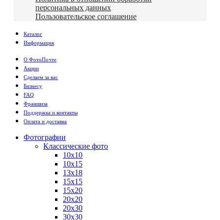
персональных данных
Пользовательское соглашение
Каталог
Информация
О ФотоПочте
Акции
Сделаем за вас
Бизнесу
FAQ
Франшиза
Поддержка и контакты
Оплата и доставка
Фотографии
Классические фото
10х10
10х15
13х18
15х15
15х20
20х20
20х30
30х30