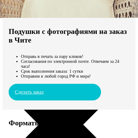
Не нашли Ваш город?
Мы доставляем по всему миру
Подушки с фотографиями на заказ
Продолжить без города
в Чите
Отправь в печать за пару кликов!
Согласования по электронной почте. Отвечаем за 24
часа!
Срок выполнения заказа: 1 сутки
Отправим в любой город РФ и мира!
Сделать заказ
Форматы и цены
Услуга
Цена, руб.