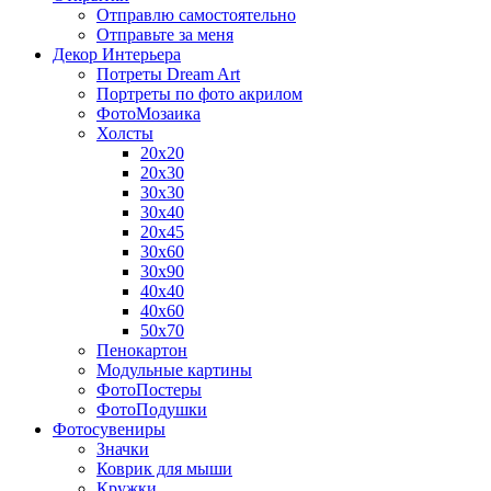
Отправлю самостоятельно
Отправьте за меня
Декор Интерьера
Потреты Dream Art
Портреты по фото акрилом
ФотоМозаика
Холсты
20х20
20х30
30х30
30х40
20х45
30х60
30х90
40х40
40х60
50х70
Пенокартон
Модульные картины
ФотоПостеры
ФотоПодушки
Фотоcувениры
Значки
Коврик для мыши
Кружки