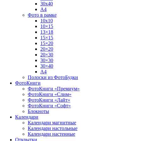
30х40
А4
Фото в рамке
10х10
10×15
13×18
15×15
15×20
20×20
20×30
30×30
30×40
A4
Полоски из ФотоБудки
ФотоКниги
ФотоКниги «Премиум»
ФотоКниги «Слим»
ФотоКниги «Лайт»
ФотоКниги «Софт»
Блокноты
Календари
Календари магнитные
Календари настольные
Календари настенные
Открытки