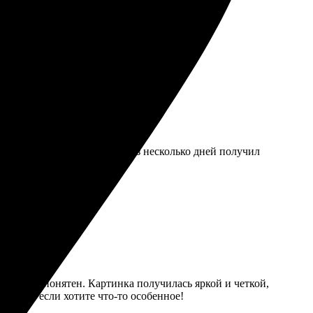
чество отличное!
 30х60, оформил заказ. Через несколько дней получил
комендую!
туитивно понятен. Картинка получилась яркой и четкой,
ендую, если хотите что-то особенное!