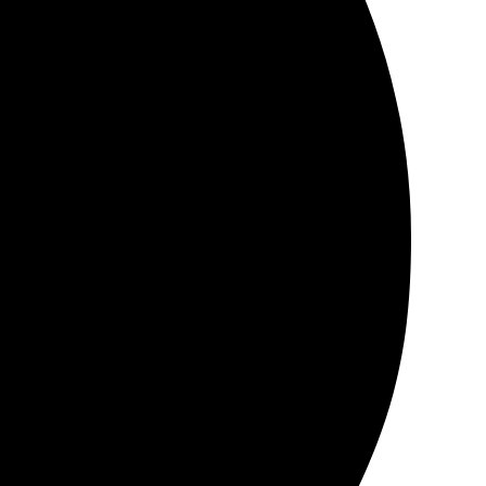
. Выбрал размеры, загрузил изображение, и через
 отличный опыт, рекомендую.
ь, всё сделали быстро. Качество впечатлило, цвет и