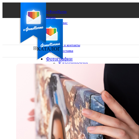
О ФотоПочте
Акции
Сделаем за вас
Бизнесу
FAQ
Франшиза
Поддержка и контакты
КАТАЛОГ
Оплата и доставка
Фотографии
Классические
фото
Ваш город:
10х10
10х15
Ваш регион доставки
13х18
15х15
Выберите из списка:
15х20
20х20
20х30
30х30
30х40
А4
Фото
в