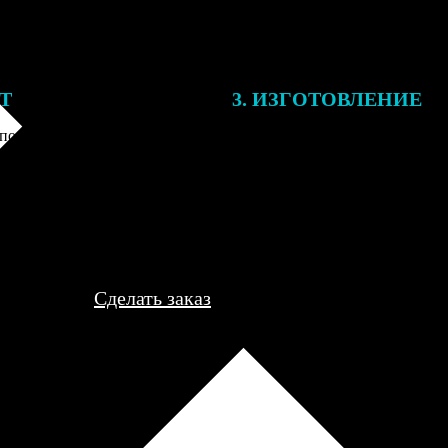
ЕТ
3. ИЗГОТОВЛЕНИЕ
подготовки заказа к печати
Оплатите заказ банковской кар
алисты могут связаться с Вами
оплаты получите подтверждение
му телефону или email для
описанием заказа. Когда отпра
я деталей.
вы получите письмо с трек-но
отслеживания.
Сделать заказ