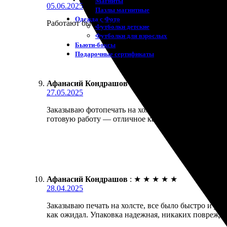
Магниты
05.06.2025
Пазлы магнитные
Одежда с Фото
Работают быстро и качественно. Сделала заказ чере
Футболки детские
Футболки для взрослых
Бьюти-боксы
Подарочные сертификаты
Афанасий Кондрашов
:
★
★
★
★
★
27.05.2025
Заказываю фотопечать на холсте. Сначала выбрал ф
готовую работу — отличное качество, цвета яркие.
Афанасий Кондрашов
:
★
★
★
★
★
28.04.2025
Заказываю печать на холсте, все было быстро и уд
как ожидал. Упаковка надежная, никаких поврежден