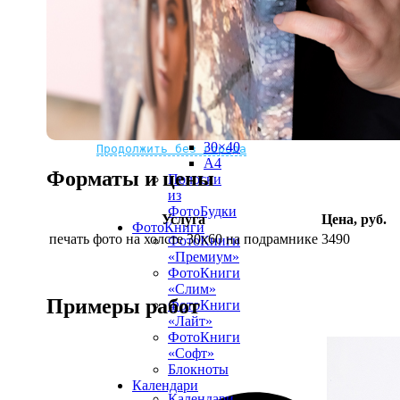
рамке
10х10
10×15
13×18
15×15
15×20
20×20
20×30
Не нашли Ваш город?
Мы доставляем по всему миру
30×30
30×40
Продолжить без города
A4
Форматы и цены
Полоски
из
ФотоБудки
Услуга
Цена, руб.
ФотоКниги
печать фото на холсте 30х60 на подрамнике
3490
ФотоКниги
«Премиум»
ФотоКниги
«Слим»
Примеры работ
ФотоКниги
«Лайт»
ФотоКниги
«Софт»
Блокноты
Календари
Календари