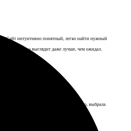
тным. Сайт интуитивно понятный, легко найти нужный
о.
ак что картинка выглядит даже лучше, чем ожидал.
щим! Процесс был простым: загрузила фото, выбрала
асная работа на стене!