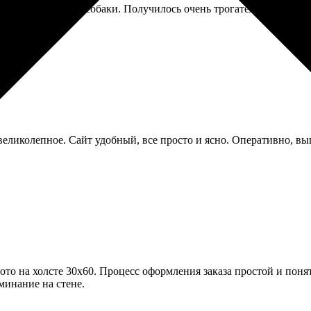
е с фото умершей собаки. Получилось очень трогательно, качеств
великолепное. Сайт удобный, все просто и ясно. Оперативно, вы
то на холсте 30х60. Процесс оформления заказа простой и поня
минание на стене.