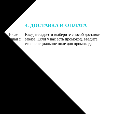
4. ДОСТАВКА И ОПЛАТА
той. После
Введите адрес и выберите способ доставки
 на email с
заказа. Если у вас есть промокод, введите
вим заказ
его в специальное поле для промокода.
мером для