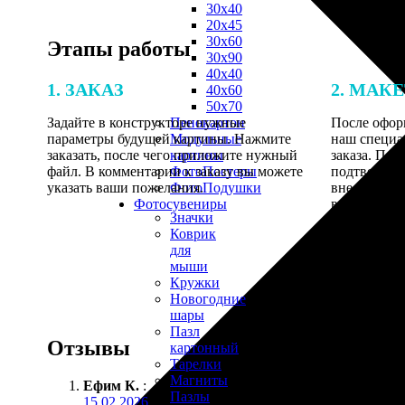
30х40
20х45
30х60
Этапы работы
30х90
40х40
1. ЗАКАЗ
2. МАК
40х60
50х70
Задайте в конструкторе нужные
После оформ
Пенокартон
параметры будущей картины. Нажмите
наш специа
Модульные
заказать, после чего приложите нужный
заказа. Пос
картины
файл. В комментарии к заказу вы можете
подтвеждени
ФотоПостеры
указать ваши пожелания.
внесения п
ФотоПодушки
выполнению
Фотоcувениры
Значки
Коврик
для
мыши
Кружки
Новогодние
шары
Пазл
Отзывы
картонный
Тарелки
Магниты
Ефим К.
:
Пазлы
15.02.2026