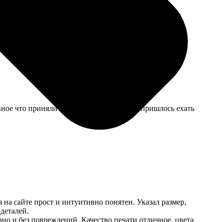
л, но не облез. Для детской вещи — нормальный срок
вное что приняли файл по электронке, не пришлось ехать
 на сайте прост и интуитивно понятен. Указал размер,
деталей.
но и без повреждений. Качество печати отличное, цвета