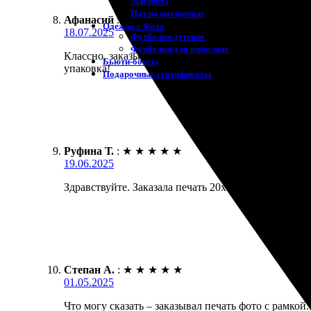
Магниты
Пазлы магнитные
Афанасий
:
★
★
★
★
★
Одежда с Фото
18.07.2025
Футболки детские
Футболки для взрослых
Классно, заказывал печать фото с рамкой через сай
Бьюти-боксы
упаковка!
Подарочные сертификаты
Руфина Т.
:
★
★
★
★
★
19.06.2025
Здравствуйте. Заказала печать 20х20 с рамкой. Всё
Степан А.
:
★
★
★
★
★
01.05.2025
Что могу сказать – заказывал печать фото с рамкой