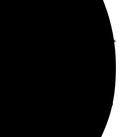
трый. Рамка подошла идеально, порадовали детали. Как
ез заминок. Кнопка оплаты работает отлично, а после
ит стильно и аккуратно. Обязательно буду обращаться