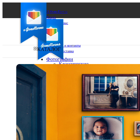
О ФотоПочте
Акции
Сделаем за вас
Бизнесу
FAQ
Франшиза
Поддержка и контакты
КАТАЛОГ
Оплата и доставка
Фотографии
Классические
фото
Ваш город:
10х10
10х15
Ваш регион доставки
13х18
15х15
Выберите из списка:
15х20
20х20
20х30
30х30
30х40
А4
Фото
в