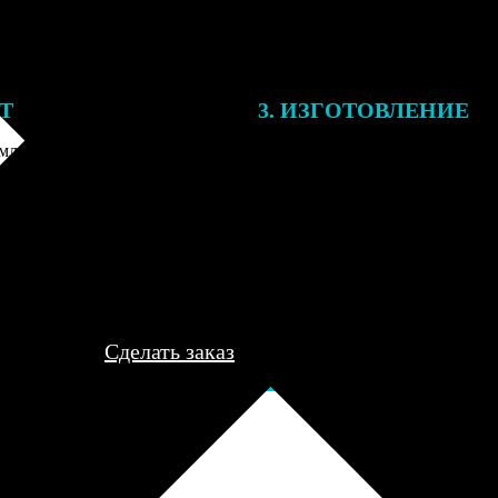
ЕТ
3. ИЗГОТОВЛЕНИЕ
ления заказа с вами свяжется
Все заказы выполняются в теч
лист, для обсуждения деталей
рабочего дня, после чего пере
ле согласования и
курьеру для доставки либо отп
я заказа по телефону и
пункт выдачи для самовывоза.
редоплаты мы приступим к его
..
Сделать заказ