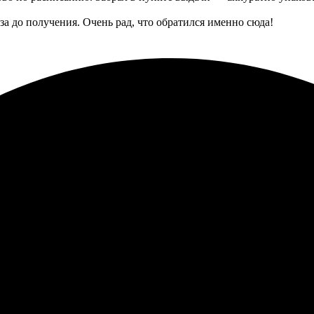
за до получения. Очень рад, что обратился именно сюда!
ен. Заказала печать фото с рамкой, всё очень быстро. После офо
абрала в удобное время, всё быстро. Очень довольна своим зака
ографии 20х20 с рамкой. Сначала выбрала фото на сайте, проце
. Рамка подошла идеально, качество печати на высоте. Буду заказ