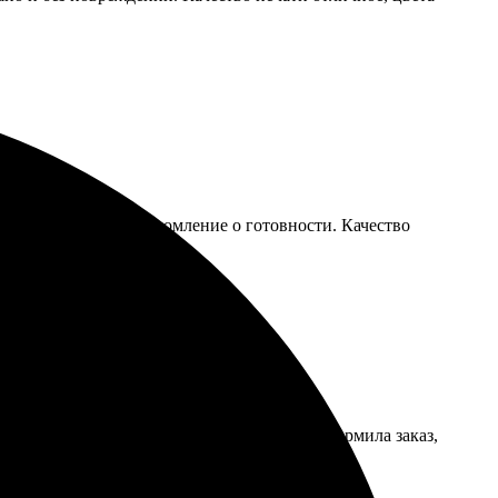
рмления получила уведомление о готовности. Качество
зом!
сс был интуитивно понятен. После этого оформила заказ,
ывать снова!