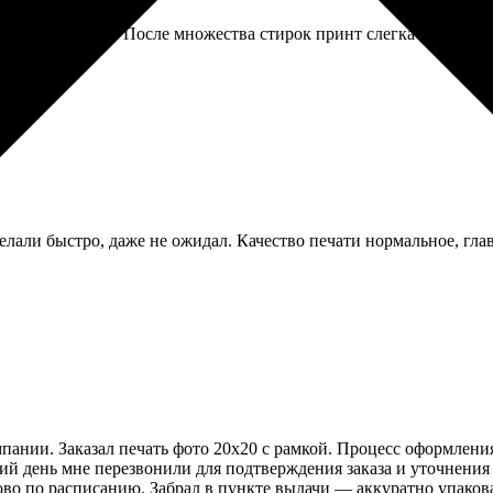
носит постоянно. После множества стирок принт слегка потускне
делали быстро, даже не ожидал. Качество печати нормальное, гла
мпании. Заказал печать фото 20х20 с рамкой. Процесс оформления
ий день мне перезвонили для подтверждения заказа и уточнения 
во по расписанию. Забрал в пункте выдачи — аккуратно упакова