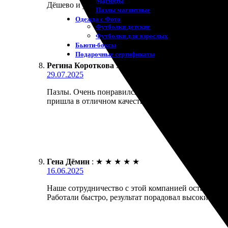
Магниты
Дёшево и удобно. Заказал печать фотокниги, проце
Пазлы магнитные
Одежда с Фото
Футболки детские
Футболки для взрослых
Бьюти-боксы
Подарочные сертификаты
Регина Короткова
:
★
★
★
★
★
29.07.2025
Пазлы. Очень понравился процесс оформления фото
пришла в отличном качестве и ярких цветах. Рада ре
Гена Дёмин
:
★
★
★
★
★
16.06.2025
Наше сотрудничество с этой компанией оставило по
Работали быстро, результат порадовал высоким кач