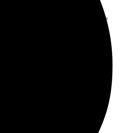
 яркость цветов. Процесс оформления заказа прост и
адовал четкий алгоритм: загрузила фото, выбирала
о. Теперь у меня есть прекрасный альбом для