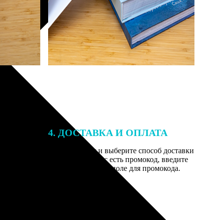
4. ДОСТАВКА И ОПЛАТА
той. После
Введите адрес и выберите способ доставки
 на email с
заказа. Если у вас есть промокод, введите
вим заказ
его в специальное поле для промокода.
мером для