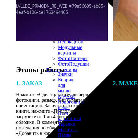
30х40
20х45
30х60
30х90
40х40
40х60
50х70
Пенокартон
Модульные
картины
ФотоПостеры
ФотоПодушки
Этапы работы
Фотоcувениры
Значки
Коврик
1. ЗАКАЗ
2. МАК
для
мыши
Нажмите «Сделать заказ», выберите тип
Итоговая с
Кружки
фотокниги, размер, тип бумаги и
от количест
Новогодние
ориентацию. Загрузите фотографии для
подготовки 
шары
книги, нажмите «Продолжить» и
специалисты
Пазл
загрузите от 1 до 4 фотографий для
указанному 
картонный
обложки. В комментарии оставьте свои
согласовани
Тарелки
пожелания по обложке, нажмите
Магниты
«Добавить в корзину».
Пазлы