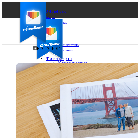
О ФотоПочте
Акции
Сделаем за вас
Бизнесу
FAQ
Франшиза
Поддержка и контакты
КАТАЛОГ
Оплата и доставка
Фотографии
Классические
фото
Ваш город:
10х10
10х15
Ваш регион доставки
13х18
15х15
Выберите из списка:
15х20
20х20
20х30
30х30
30х40
А4
Фото
в