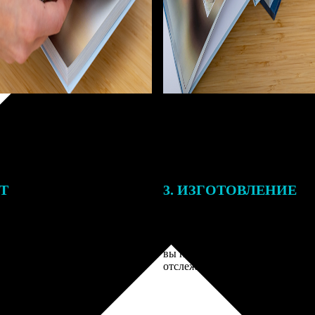
ЕТ
3. ИЗГОТОВЛЕНИЕ
тоимость ФотоКниги зависит
Оплатите заказ банковской кар
ва страниц. В процессе
оплаты получите подтверждение
заказа к печати наши
описанием заказа. Когда отпра
 могут связаться с Вами по
вы получите письмо с трек-но
телефону или email для
отслеживания.
я деталей.