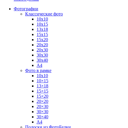
Фотографии
Классические фото
10х10
10х15
13х18
15х15
15х20
20х20
20х30
30х30
30х40
А4
Фото в рамке
10х10
10×15
13×18
15×15
15×20
20×20
20×30
30×30
30×40
A4
Полоски из ФотоБудки