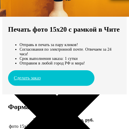
Не нашли Ваш город?
Мы доставляем по всему миру
Печать фото 15х20 с рамкой в Чите
Продолжить без города
Отправь в печать за пару кликов!
Согласования по электронной почте. Отвечаем за 24
часа!
Срок выполнения заказа: 1 сутки
Отправим в любой город РФ и мира!
Сделать заказ
Форматы и цены
Услуга
Цена, руб.
фото 15х20 в деревянной рамке
440