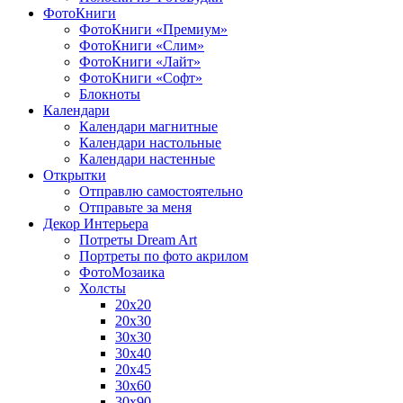
ФотоКниги
ФотоКниги «Премиум»
ФотоКниги «Слим»
ФотоКниги «Лайт»
ФотоКниги «Софт»
Блокноты
Календари
Календари магнитные
Календари настольные
Календари настенные
Открытки
Отправлю самостоятельно
Отправьте за меня
Декор Интерьера
Потреты Dream Art
Портреты по фото акрилом
ФотоМозаика
Холсты
20х20
20х30
30х30
30х40
20х45
30х60
30х90