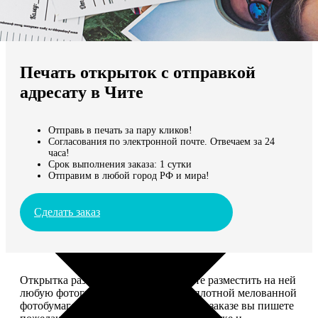
Не нашли Ваш город?
Мы доставляем по всему миру
Печать открыток с отправкой
Продолжить без города
адресату в Чите
Отправь в печать за пару кликов!
Согласования по электронной почте. Отвечаем за 24
часа!
Срок выполнения заказа: 1 сутки
Отправим в любой город РФ и мира!
Сделать заказ
Открытка размером 10*15, вы можете разместить на ней
любую фотографию. Печатается на плотной мелованной
фотобумаге плотностью 300 г/м2. При заказе вы пишете