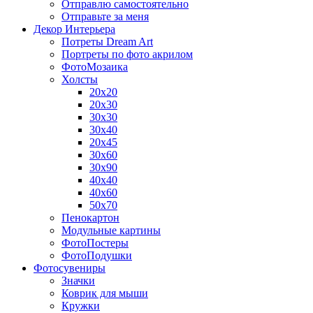
Отправлю самостоятельно
Отправьте за меня
Декор Интерьера
Потреты Dream Art
Портреты по фото акрилом
ФотоМозаика
Холсты
20х20
20х30
30х30
30х40
20х45
30х60
30х90
40х40
40х60
50х70
Пенокартон
Модульные картины
ФотоПостеры
ФотоПодушки
Фотоcувениры
Значки
Коврик для мыши
Кружки