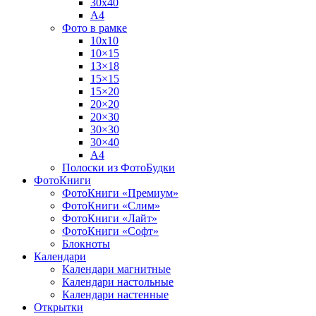
30х40
А4
Фото в рамке
10х10
10×15
13×18
15×15
15×20
20×20
20×30
30×30
30×40
A4
Полоски из ФотоБудки
ФотоКниги
ФотоКниги «Премиум»
ФотоКниги «Слим»
ФотоКниги «Лайт»
ФотоКниги «Софт»
Блокноты
Календари
Календари магнитные
Календари настольные
Календари настенные
Открытки