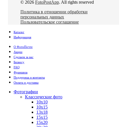
© 2026
FotoPostApp
. All rights reserved
Политика в отношении обработки
персональных данных
Пользовательское соглашение
Каталог
Информация
О ФотоПочте
Акции
Сделаем за вас
Бизнесу
FAQ
Франшиза
Поддержка и контакты
Оплата и доставка
Фотографии
Классические фото
10х10
10х15
13х18
15х15
15х20