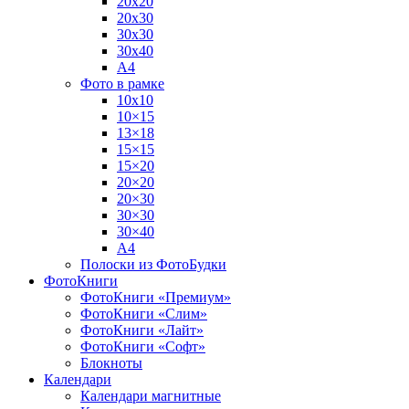
20х20
20х30
30х30
30х40
А4
Фото в рамке
10х10
10×15
13×18
15×15
15×20
20×20
20×30
30×30
30×40
A4
Полоски из ФотоБудки
ФотоКниги
ФотоКниги «Премиум»
ФотоКниги «Слим»
ФотоКниги «Лайт»
ФотоКниги «Софт»
Блокноты
Календари
Календари магнитные