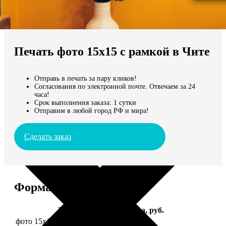
Не нашли Ваш город?
Мы доставляем по всему миру
Печать фото 15х15 с рамкой в Чите
Продолжить без города
Отправь в печать за пару кликов!
Согласования по электронной почте. Отвечаем за 24
часа!
Срок выполнения заказа: 1 сутки
Отправим в любой город РФ и мира!
Сделать заказ
Форматы и цены
Услуга
Цена, руб.
фото 15х15 в деревянной рамке
390