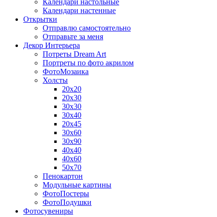
Календари настольные
Календари настенные
Открытки
Отправлю самостоятельно
Отправьте за меня
Декор Интерьера
Потреты Dream Art
Портреты по фото акрилом
ФотоМозаика
Холсты
20х20
20х30
30х30
30х40
20х45
30х60
30х90
40х40
40х60
50х70
Пенокартон
Модульные картины
ФотоПостеры
ФотоПодушки
Фотоcувениры