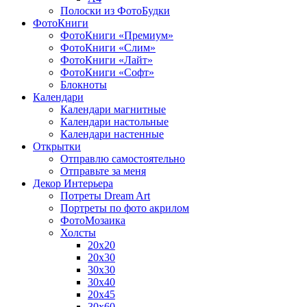
Полоски из ФотоБудки
ФотоКниги
ФотоКниги «Премиум»
ФотоКниги «Слим»
ФотоКниги «Лайт»
ФотоКниги «Софт»
Блокноты
Календари
Календари магнитные
Календари настольные
Календари настенные
Открытки
Отправлю самостоятельно
Отправьте за меня
Декор Интерьера
Потреты Dream Art
Портреты по фото акрилом
ФотоМозаика
Холсты
20х20
20х30
30х30
30х40
20х45
30х60