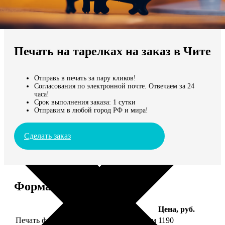
Не нашли Ваш город?
Мы доставляем по всему миру
Печать на тарелках на заказ в Чите
Продолжить без города
Отправь в печать за пару кликов!
Согласования по электронной почте. Отвечаем за 24
часа!
Срок выполнения заказа: 1 сутки
Отправим в любой город РФ и мира!
Сделать заказ
Форматы и цены
Услуга
Цена, руб.
Печать фото на тарелке диаметром 20 см
1190