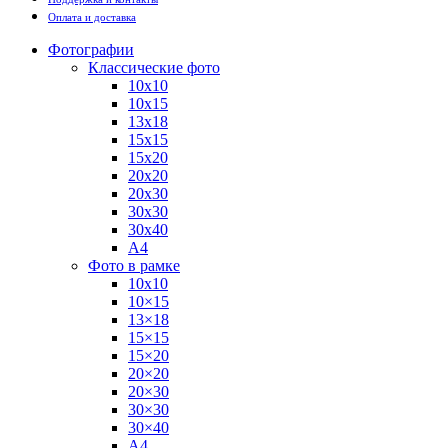
Оплата и доставка
Фотографии
Классические фото
10х10
10х15
13х18
15х15
15х20
20х20
20х30
30х30
30х40
А4
Фото в рамке
10х10
10×15
13×18
15×15
15×20
20×20
20×30
30×30
30×40
A4