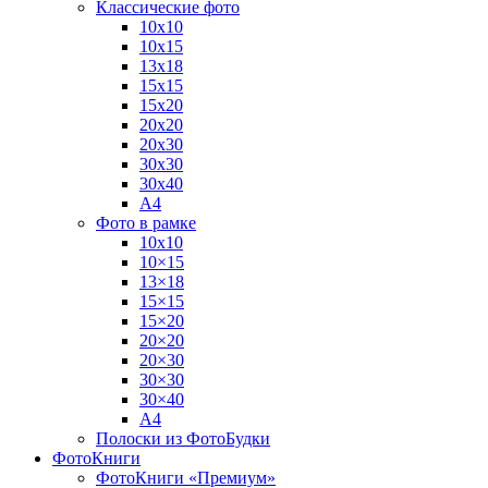
Классические фото
10х10
10х15
13х18
15х15
15х20
20х20
20х30
30х30
30х40
А4
Фото в рамке
10х10
10×15
13×18
15×15
15×20
20×20
20×30
30×30
30×40
A4
Полоски из ФотоБудки
ФотоКниги
ФотоКниги «Премиум»