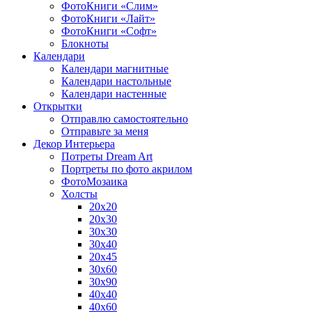
ФотоКниги «Слим»
ФотоКниги «Лайт»
ФотоКниги «Софт»
Блокноты
Календари
Календари магнитные
Календари настольные
Календари настенные
Открытки
Отправлю самостоятельно
Отправьте за меня
Декор Интерьера
Потреты Dream Art
Портреты по фото акрилом
ФотоМозаика
Холсты
20х20
20х30
30х30
30х40
20х45
30х60
30х90
40х40
40х60