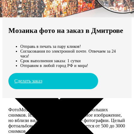
Не нашли Ваш город?
Мы доставляем по всему миру
Мозаика фото на заказ в Дмитрове
Продолжить без города
Отправь в печать за пару кликов!
Согласования по электронной почте. Отвечаем за 24
часа!
Срок выполнения заказа: 1 сутки
Отправим в любой город РФ и мира!
Сделать заказ
ФотоМозаика – это картина из сотен небольших
снимков. Издалека смотрится как единое изображение,
но вблизи видно, что это отдельные фотографии. Целый
фотоальбом в одной картине: помещается от 500 до 3000
снимков.