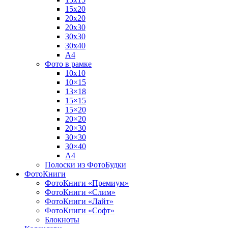
15х20
20х20
20х30
30х30
30х40
А4
Фото в рамке
10х10
10×15
13×18
15×15
15×20
20×20
20×30
30×30
30×40
A4
Полоски из ФотоБудки
ФотоКниги
ФотоКниги «Премиум»
ФотоКниги «Слим»
ФотоКниги «Лайт»
ФотоКниги «Софт»
Блокноты