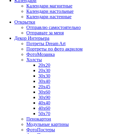
Календари
Календари магнитные
Календари настольные
Календари настенные
Открытки
Отправлю самостоятельно
Отправьте за меня
Декор Интерьера
Потреты Dream Art
Портреты по фото акрилом
ФотоМозаика
Холсты
20х20
20х30
30х30
30х40
20х45
30х60
30х90
40х40
40х60
50х70
Пенокартон
Модульные картины
ФотоПостеры