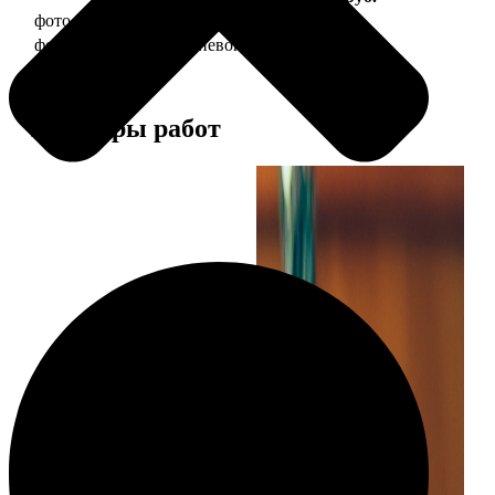
фото 30х40 в деревянной рамке
1490
фото 30х40 в алюминиевой рамке
2990
Примеры работ