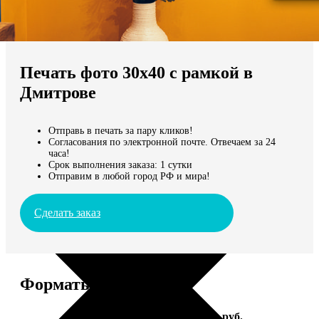
Не нашли Ваш город?
Мы доставляем по всему миру
Печать фото 30х40 с рамкой в
Продолжить без города
Дмитрове
Отправь в печать за пару кликов!
Согласования по электронной почте. Отвечаем за 24
часа!
Срок выполнения заказа: 1 сутки
Отправим в любой город РФ и мира!
Сделать заказ
Форматы и цены
Услуга
Цена, руб.