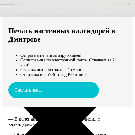
Не нашли Ваш город?
Мы доставляем по всему миру
Печать настенных календарей в
Продолжить без города
Дмитрове
Отправь в печать за пару кликов!
Согласования по электронной почте. Отвечаем за 24
часа!
Срок выполнения заказа: 1 сутки
Отправим в любой город РФ и мира!
Сделать заказ
— В календаре 13 листов: обложка+листы с
календарной сеткой.
— Обложка для календаря стандартная, дизайн