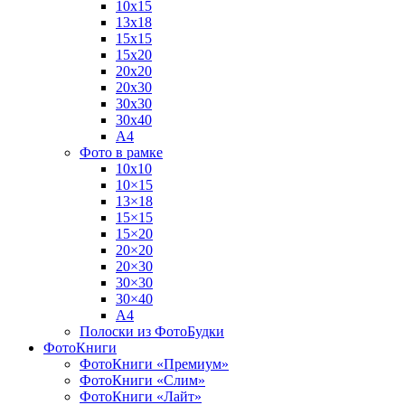
10х15
13х18
15х15
15х20
20х20
20х30
30х30
30х40
А4
Фото в рамке
10х10
10×15
13×18
15×15
15×20
20×20
20×30
30×30
30×40
A4
Полоски из ФотоБудки
ФотоКниги
ФотоКниги «Премиум»
ФотоКниги «Слим»
ФотоКниги «Лайт»