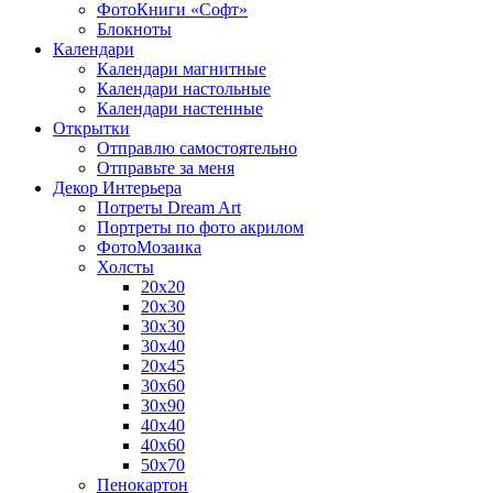
ФотоКниги «Софт»
Блокноты
Календари
Календари магнитные
Календари настольные
Календари настенные
Открытки
Отправлю самостоятельно
Отправьте за меня
Декор Интерьера
Потреты Dream Art
Портреты по фото акрилом
ФотоМозаика
Холсты
20х20
20х30
30х30
30х40
20х45
30х60
30х90
40х40
40х60
50х70
Пенокартон