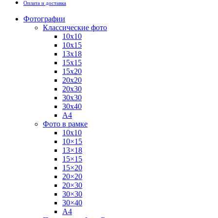
Оплата и доставка
Фотографии
Классические фото
10х10
10х15
13х18
15х15
15х20
20х20
20х30
30х30
30х40
А4
Фото в рамке
10х10
10×15
13×18
15×15
15×20
20×20
20×30
30×30
30×40
A4