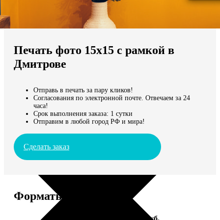
Не нашли Ваш город?
Мы доставляем по всему миру
Печать фото 15х15 с рамкой в
Продолжить без города
Дмитрове
Отправь в печать за пару кликов!
Согласования по электронной почте. Отвечаем за 24
часа!
Срок выполнения заказа: 1 сутки
Отправим в любой город РФ и мира!
Сделать заказ
Форматы и цены
Услуга
Цена, руб.