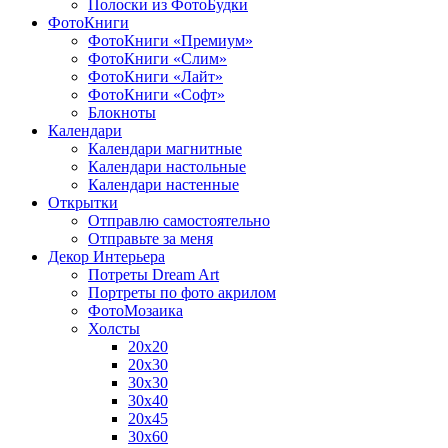
Полоски из ФотоБудки
ФотоКниги
ФотоКниги «Премиум»
ФотоКниги «Слим»
ФотоКниги «Лайт»
ФотоКниги «Софт»
Блокноты
Календари
Календари магнитные
Календари настольные
Календари настенные
Открытки
Отправлю самостоятельно
Отправьте за меня
Декор Интерьера
Потреты Dream Art
Портреты по фото акрилом
ФотоМозаика
Холсты
20х20
20х30
30х30
30х40
20х45
30х60