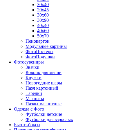
30х40
20х45
30х60
30х90
40х40
40х60
50х70
Пенокартон
Модульные картины
ФотоПостеры
ФотоПодушки
Фотоcувениры
Значки
Коврик для мыши
Кружки
Новогодние шары
Пазл картонный
Тарелки
Магниты
Пазлы магнитные
Одежда с Фото
Футболки детские
Футболки для взрослых
Бьюти-боксы
Подарочные сертификаты