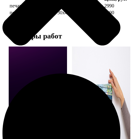
печать фото на холсте 30х40 на подрамнике
2990
печать фото на холсте 30х40 в раме
5490
Примеры работ