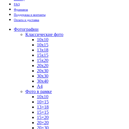
FAQ
Франшиза
Поддержка и контакты
Оплата и доставка
Фотографии
Классические фото
10х10
10х15
13х18
15х15
15х20
20х20
20х30
30х30
30х40
А4
Фото в рамке
10х10
10×15
13×18
15×15
15×20
20×20
20×30