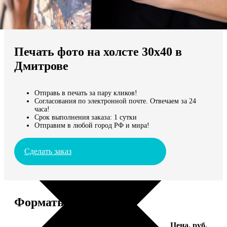
Не нашли Ваш город?
Мы доставляем по всему миру
Печать фото на холсте 30х40 в
Продолжить без города
Дмитрове
Отправь в печать за пару кликов!
Согласования по электронной почте. Отвечаем за 24
часа!
Срок выполнения заказа: 1 сутки
Отправим в любой город РФ и мира!
Сделать заказ
Форматы и цены
Услуга
Цена, руб.