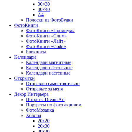
30×30
30×40
A4
Полоски из ФотоБудки
ФотоКниги
ФотоКниги «Премиум»
ФотоКниги «Слим»
ФотоКниги «Лайт»
ФотоКниги «Софт»
Блокноты
Календари
Календари магнитные
Календари настольные
Календари настенные
Открытки
Отправлю самостоятельно
Отправьте за меня
Декор Интерьера
Потреты Dream Art
Портреты по фото акрилом
ФотоМозаика
Холсты
20х20
20х30
30х30