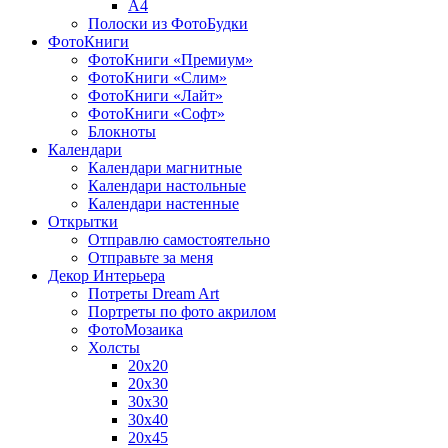
A4
Полоски из ФотоБудки
ФотоКниги
ФотоКниги «Премиум»
ФотоКниги «Слим»
ФотоКниги «Лайт»
ФотоКниги «Софт»
Блокноты
Календари
Календари магнитные
Календари настольные
Календари настенные
Открытки
Отправлю самостоятельно
Отправьте за меня
Декор Интерьера
Потреты Dream Art
Портреты по фото акрилом
ФотоМозаика
Холсты
20х20
20х30
30х30
30х40
20х45