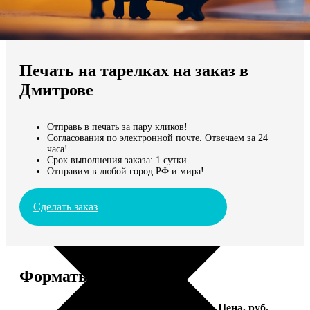
Не нашли Ваш город?
Мы доставляем по всему миру
Печать на тарелках на заказ в
Продолжить без города
Дмитрове
Отправь в печать за пару кликов!
Согласования по электронной почте. Отвечаем за 24
часа!
Срок выполнения заказа: 1 сутки
Отправим в любой город РФ и мира!
Сделать заказ
Форматы и цены
Услуга
Цена, руб.