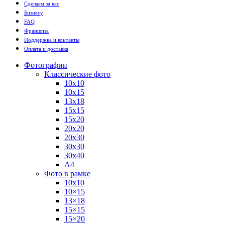
Сделаем за вас
Бизнесу
FAQ
Франшиза
Поддержка и контакты
Оплата и доставка
Фотографии
Классические фото
10х10
10х15
13х18
15х15
15х20
20х20
20х30
30х30
30х40
А4
Фото в рамке
10х10
10×15
13×18
15×15
15×20