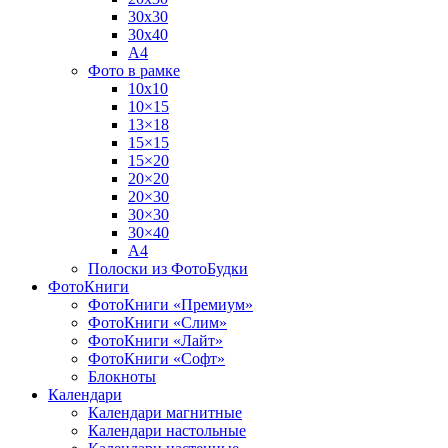
30х30
30х40
А4
Фото в рамке
10х10
10×15
13×18
15×15
15×20
20×20
20×30
30×30
30×40
A4
Полоски из ФотоБудки
ФотоКниги
ФотоКниги «Премиум»
ФотоКниги «Слим»
ФотоКниги «Лайт»
ФотоКниги «Софт»
Блокноты
Календари
Календари магнитные
Календари настольные