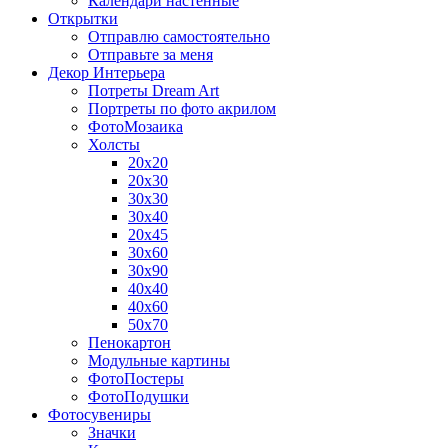
Календари настенные
Открытки
Отправлю самостоятельно
Отправьте за меня
Декор Интерьера
Потреты Dream Art
Портреты по фото акрилом
ФотоМозаика
Холсты
20х20
20х30
30х30
30х40
20х45
30х60
30х90
40х40
40х60
50х70
Пенокартон
Модульные картины
ФотоПостеры
ФотоПодушки
Фотоcувениры
Значки