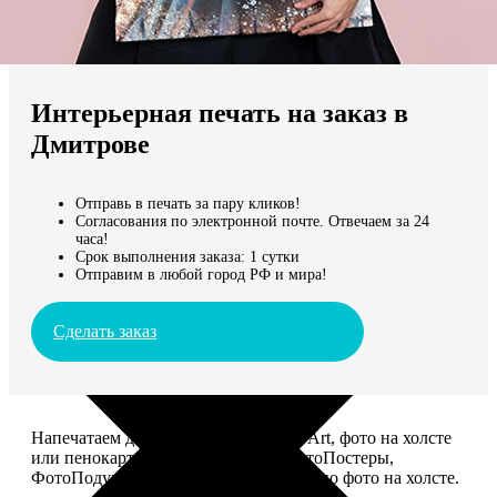
Не нашли Ваш город?
Мы доставляем по всему миру
Интерьерная печать на заказ в
Продолжить без города
Дмитрове
Отправь в печать за пару кликов!
Согласования по электронной почте. Отвечаем за 24
часа!
Срок выполнения заказа: 1 сутки
Отправим в любой город РФ и мира!
Сделать заказ
Напечатаем для вас картины Dream-Art, фото на холсте
или пенокартоне, ФотоМозаику, ФотоПостеры,
ФотоПодушки или напишем портрет по фото на холсте.