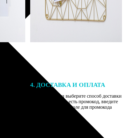
4. ДОСТАВКА И ОПЛАТА
той. После
Введите адрес и выберите способ доставки
 на email с
заказа. Если у вас есть промокод, введите
вим заказ
его в специальное поле для промокода
мером для