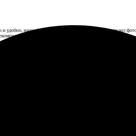
 и удобно, интерфейс отличный. Выбрал размеры, загрузил фото
Рекомендую всем!
отографии без рамки и осталась довольна. Качество превзошло 
фотоснимки идеально передали цвета и детали. Обязательно верн