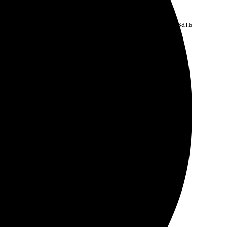
на качеством. Цвета яркие, детали четкие, просто
лило! Теперь планирую еще заказы, хочется порадовать
но понятным, все шаги легко освоил. Качество
ано надежно, никаких повреждений.
онятно и удобно. Рекомендую!