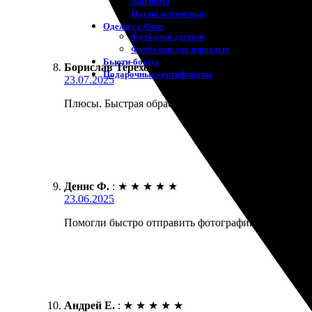
Магниты
Пазлы магнитные
Одежда с Фото
Футболки детские
Футболки для взрослых
Бьюти-боксы
Борислав Терехов
:
★
★
★
★
★
Подарочные сертификаты
23.07.2025
Плюсы. Быстрая обработка заказа, качество печати 
Денис Ф.
:
★
★
★
★
★
23.06.2025
Помогли быстро отправить фотографии. Заказал пе
Андрей Е.
:
★
★
★
★
★