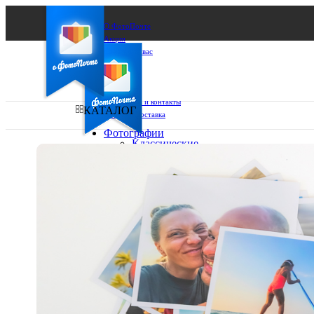
О ФотоПочте
Акции
Сделаем за вас
Бизнесу
FAQ
Франшиза
Поддержка и контакты
КАТАЛОГ
Оплата и доставка
Фотографии
Классические
фото
Ваш город:
10х10
10х15
Ваш регион доставки
13х18
15х15
Выберите из списка:
15х20
20х20
20х30
30х30
30х40
А4
Фото
в