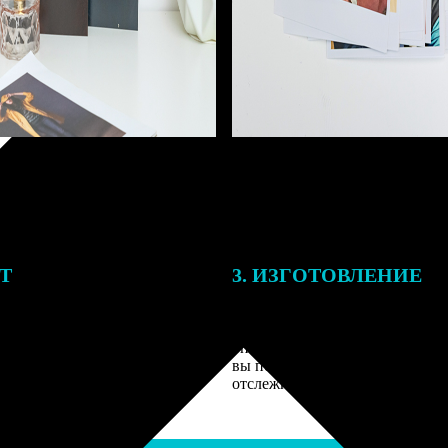
ЕТ
3. ИЗГОТОВЛЕНИЕ
подготовки заказа к печати
Оплатите заказ банковской кар
алисты могут связаться с Вами
оплаты получите подтверждение
му телефону или email для
описанием заказа. Когда отпра
я деталей.
вы получите письмо с трек-но
отслеживания.