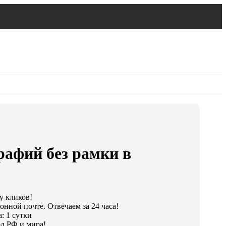
рафий без рамки в
у кликов!
онной почте. Отвечаем за 24 часа!
: 1 сутки
д РФ и мира!