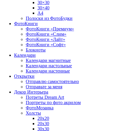
30×30
30×40
A4
Полоски из ФотоБудки
ФотоКниги
ФотоКниги «Премиум»
ФотоКниги «Слим»
ФотоКниги «Лайт»
ФотоКниги «Софт»
Блокноты
Календари
Календари магнитные
Календари настольные
Календари настенные
Открытки
Отправлю самостоятельно
Отправьте за меня
Декор Интерьера
Потреты Dream Art
Портреты по фото акрилом
ФотоМозаика
Холсты
20х20
20х30
30х30