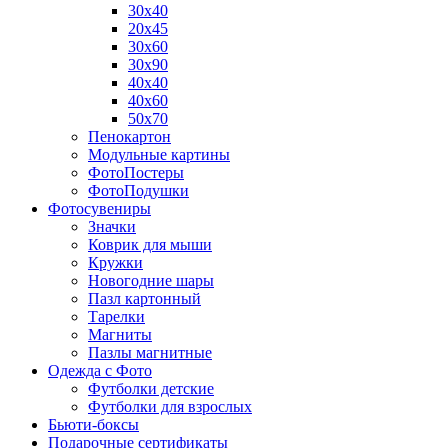
30х40
20х45
30х60
30х90
40х40
40х60
50х70
Пенокартон
Модульные картины
ФотоПостеры
ФотоПодушки
Фотоcувениры
Значки
Коврик для мыши
Кружки
Новогодние шары
Пазл картонный
Тарелки
Магниты
Пазлы магнитные
Одежда с Фото
Футболки детские
Футболки для взрослых
Бьюти-боксы
Подарочные сертификаты