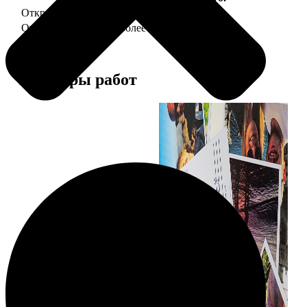
Открытка А5 "отправим за Вас"
150
Открытка А5 6 шт и более
от 890
Примеры работ