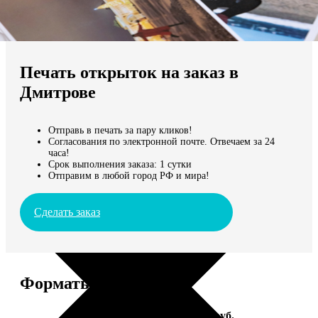
Не нашли Ваш город?
Мы доставляем по всему миру
Печать открыток на заказ в
Продолжить без города
Дмитрове
Отправь в печать за пару кликов!
Согласования по электронной почте. Отвечаем за 24
часа!
Срок выполнения заказа: 1 сутки
Отправим в любой город РФ и мира!
Сделать заказ
Форматы и цены
Услуга
Цена, руб.