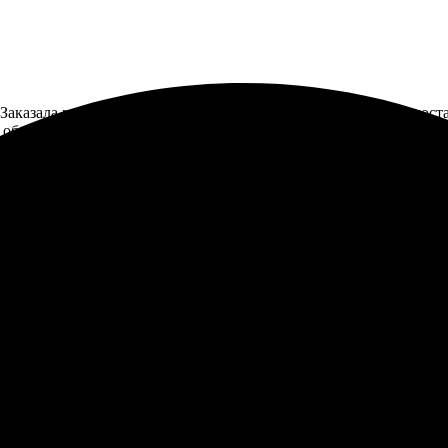
аказала печать фото 30х30. Очень удобный сайт и быстрая дост
а, обратная связь на высшем уровне. Рекомендую!
отали заказ, всё объяснили. Выбор оказался легким, а оформлен
ли на месте. Очень довольна, рекомендую всем!