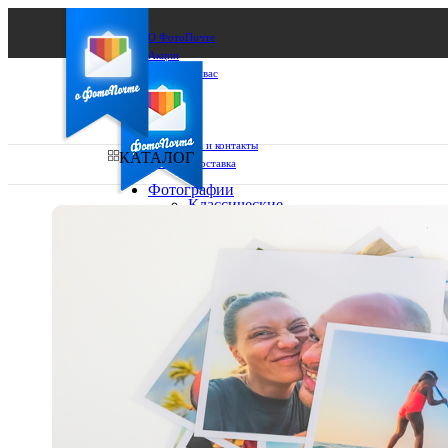
О ФотоПочте
Акции
Сделаем за вас
Бизнесу
FAQ
Франшиза
Поддержка и контакты
КАТАЛОГ
Оплата и доставка
Фотографии
Классические
фото
Ваш город:
10х10
10х15
Ваш регион доставки
13х18
15х15
Выберите из списка:
15х20
20х20
20х30
30х30
30х40
А4
Фото
в