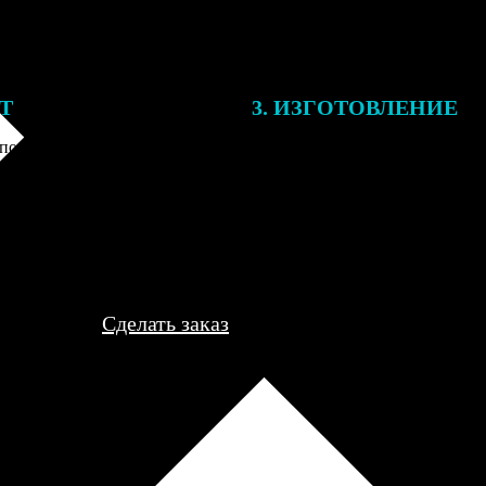
ЕТ
3. ИЗГОТОВЛЕНИЕ
подготовки заказа к печати
Оплатите заказ банковской кар
алисты могут связаться с Вами
оплаты получите подтверждение
му телефону или email для
описанием заказа. Когда отпра
я деталей.
вы получите письмо с трек-но
отслеживания.
Сделать заказ