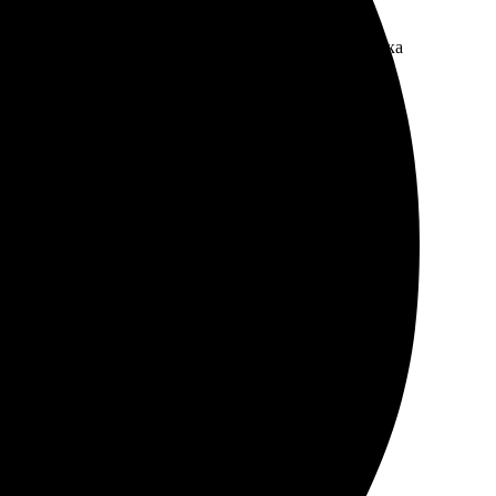
з прошел без проблем, быстро подтвердили. Доставка
оту. Всё сделано качественно, цвет яркий, фото радует
ии быстро получили. Очень рады результату!