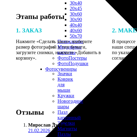
30х40
20х45
30х60
Этапы работы
30х90
40х40
1. ЗАКАЗ
2. МАК
40х60
50х70
Нажмите «Сделать заказ», выберите
В процессе 
Пенокартон
размер фотографий и тип бумаги,
наши специ
Модульные
загрузите снимки, нажмите «Добавить в
по указанно
картины
корзину».
согласовани
ФотоПостеры
ФотоПодушки
Фотоcувениры
Значки
Коврик
для
мыши
Кружки
Новогодние
шары
Отзывы
Пазл
картонный
Тарелки
Мирослав Дубов
:
Магниты
21.02.2026
Пазлы