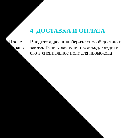
4. ДОСТАВКА И ОПЛАТА
той. После
Введите адрес и выберите способ доставки
 на email с
заказа. Если у вас есть промокод, введите
вим заказ
его в специальное поле для промокода
мером для