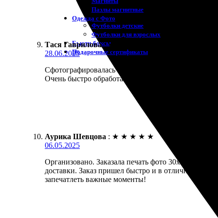
Магниты
Пазлы магнитные
Одежда с Фото
Футболки детские
Футболки для взрослых
Бьюти-боксы
Тася Гаврилова
:
★
★
★
★
★
Подарочные сертификаты
28.06.2025
Сфотографировалась с подругами, и захотела сохра
Очень быстро обработали заказ и доставили. Качес
Аурика Шевцова
:
★
★
★
★
★
06.05.2025
Организовано. Заказала печать фото 30х30. Процес
доставки. Заказ пришел быстро и в отличном состо
запечатлеть важные моменты!