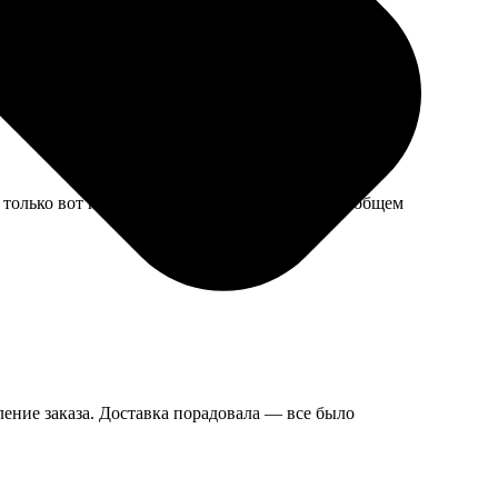
ка плакала от счастья, так что заказ оправдан.
, только вот корешок немного перекошен, но в общем
ление заказа. Доставка порадовала — все было