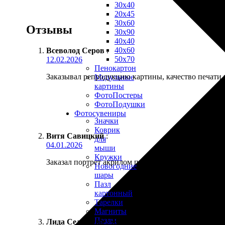
30х40
20х45
30х60
Отзывы
30х90
40х40
40х60
Всеволод Серов
:
50х70
12.02.2026
Пенокартон
Заказывал репродукцию картины, качество печати н
Модульные
картины
ФотоПостеры
ФотоПодушки
Фотоcувениры
Значки
Коврик
Витя Савицкий
:
для
04.01.2026
мыши
Кружки
Заказал портрет акрилом по фото жены, она сначала
Новогодние
шары
Пазл
картонный
Тарелки
Магниты
Пазлы
Лида Селезнёва
:
★
★
★
★
★