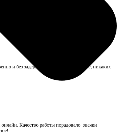
бный сайт, все легко выбирается. Рекомендую!
твенно и без задержек. Оформление простое, никаких
я онлайн. Качество работы порадовало, значки
ное!