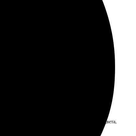
обное. Обязательно обращусь снова.
лнение, отличное качество. Буду заказывать снова.
за работу. Результат превзошёл ожидания: яркие цвета,