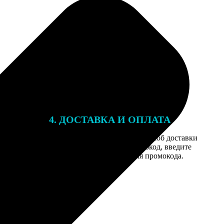
4. ДОСТАВКА И ОПЛАТА
той. После
Введите адрес и выберите способ доставки
 на email с
заказа. Если у вас есть промокод, введите
вим заказ
его в специальное поле для промокода.
мером для