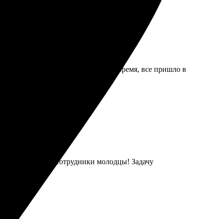
ботали заявку. Доставка прошла вовремя, все пришло в
ию. Обязательно вернусь снова!
чков впечатлило, сотрудники молодцы! Задачу
еете!