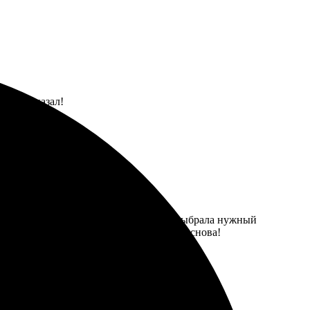
зьям показал!
 Легко загрузила свои изображения и выбрала нужный
а и четкая печать. Определенно вернусь снова!