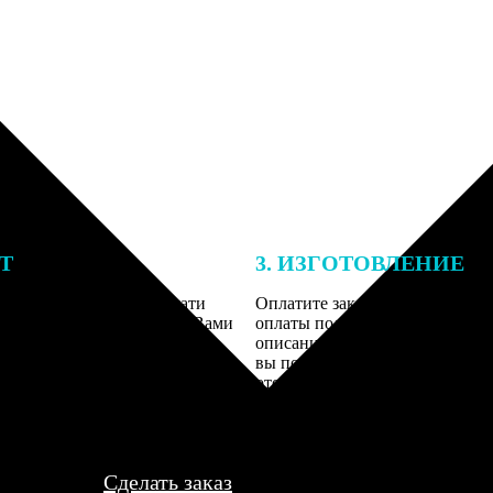
ЕТ
3. ИЗГОТОВЛЕНИЕ
подготовки заказа к печати
Оплатите заказ банковской кар
алисты могут связаться с Вами
оплаты получите подтверждение
му телефону или email для
описанием заказа. Когда отпра
я деталей.
вы получите письмо с трек-но
отслеживания.
Сделать заказ