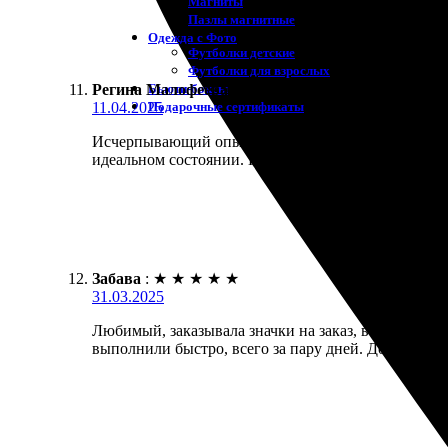
Магниты
Пазлы магнитные
Одежда с Фото
Футболки детские
Футболки для взрослых
Бьюти-боксы
Регина Малофеева
:
★
★
★
★
★
Подарочные сертификаты
11.04.2025
Исчерпывающий опыт. Заказала значки на заказ, бы
идеальном состоянии. Качество значков просто пре
Забава
:
★
★
★
★
★
31.03.2025
Любимый, заказывала значки на заказ, все прошло 
выполнили быстро, всего за пару дней. Доставка т