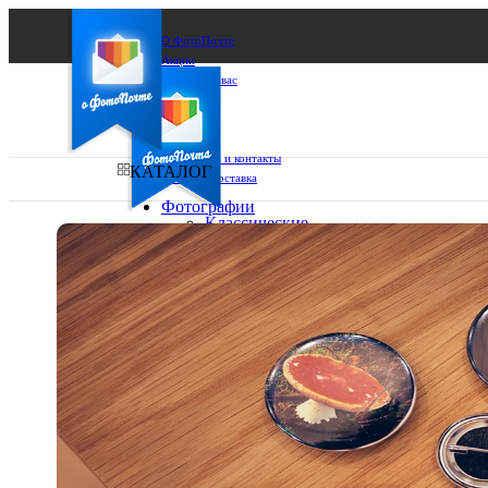
О ФотоПочте
Акции
Сделаем за вас
Бизнесу
FAQ
Франшиза
Поддержка и контакты
КАТАЛОГ
Оплата и доставка
Фотографии
Классические
фото
Ваш город:
10х10
10х15
Ваш регион доставки
13х18
15х15
Выберите из списка:
15х20
20х20
20х30
30х30
30х40
А4
Фото
в