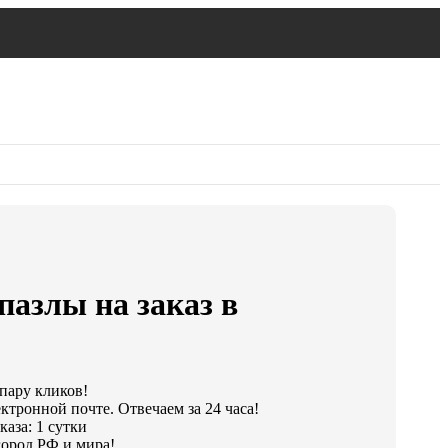
азлы на заказ в
 пару кликов!
ктронной почте. Отвечаем за 24 часа!
аза: 1 сутки
ород РФ и мира!