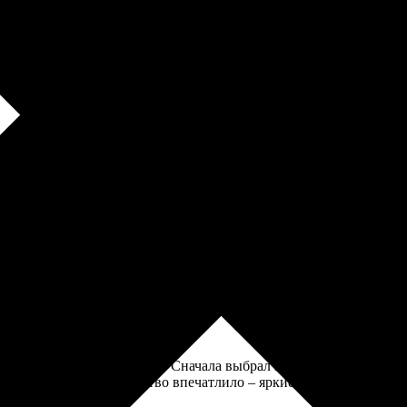
 фото. Идея ему понравилась, печать качественная, листы плотн
оцесс простой: выбрал картинку, оформил заказ. Долго не ждал,
омендую!
зался простым и понятным. Сначала выбрал картинки, потом загр
 пришли быстро, качество впечатлило – яркие цвета, четкие дет