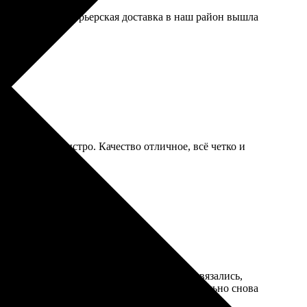
ые. Жаль, что курьерская доставка в наш район вышла
 всё пришло быстро. Качество отличное, всё четко и
узил их на сайт. Менеджеры оперативно связались,
али. Отличный подарок для друзей. Обязательно снова