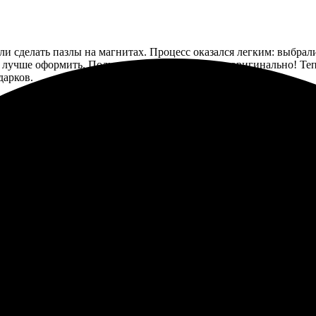
сделать пазлы на магнитах. Процесс оказался легким: выбрали 
к лучше оформить. Получилось очень стильно и оригинально! Те
дарков.
ть магнитные пазлы. Процесс заказа оказался простым и удобн
ясная. Пазлы пришли в отличном качестве, даже превзошли ожида