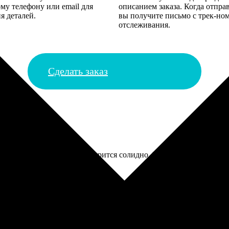
му телефону или email для
описанием заказа. Когда отпра
я деталей.
вы получите письмо с трек-но
отслеживания.
Сделать заказ
повесили над диваном, смотрится солидно. Цвета, правда, немног