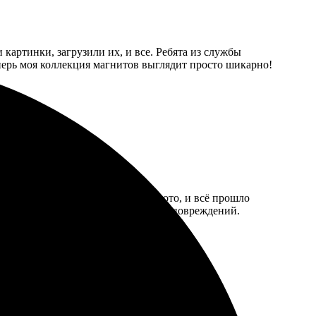
картинки, загрузили их, и все. Ребята из службы
перь моя коллекция магнитов выглядит просто шикарно!
ым. Выбрала дизайн, загрузила фото, и всё прошло
ния! Упаковка аккуратная, никаких повреждений.