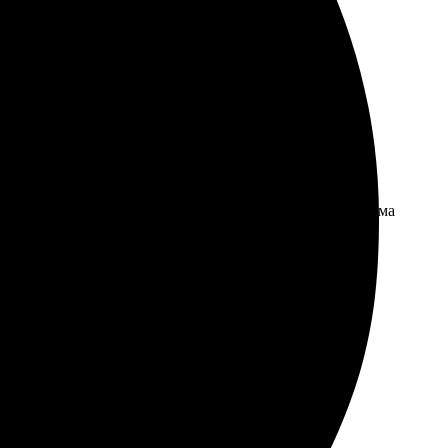
 превзошел ожидания.
м. Доставили вовремя, даже раньше, чем ожидала. Весьма
и. Процесс заказа оказался простым и быстрым.