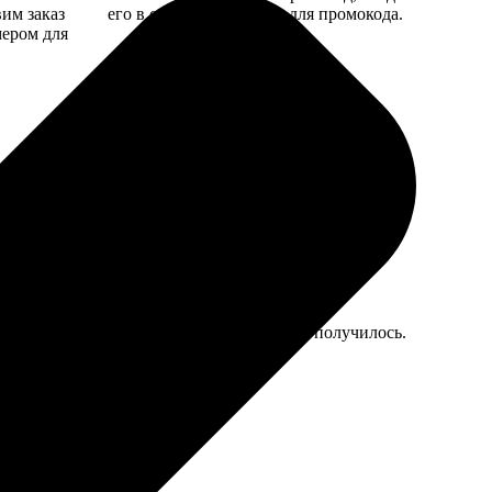
вим заказ
его в специальное поле для промокода.
мером для
о ярче, чем в жизни, но даже интереснее получилось.