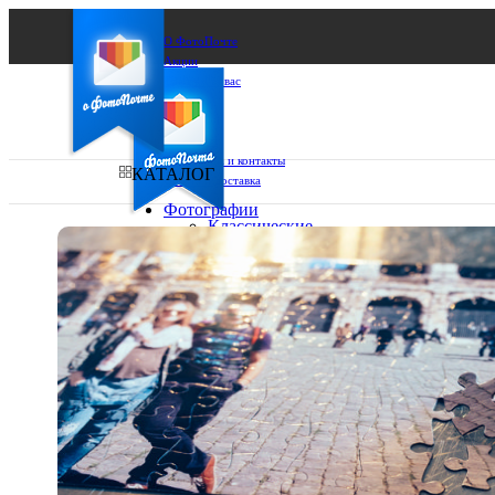
О ФотоПочте
Акции
Сделаем за вас
Бизнесу
FAQ
Франшиза
Поддержка и контакты
КАТАЛОГ
Оплата и доставка
Фотографии
Классические
фото
Ваш город:
10х10
10х15
Ваш регион доставки
13х18
15х15
Выберите из списка:
15х20
20х20
20х30
30х30
30х40
А4
Фото
в