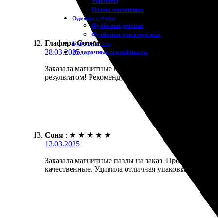
Магниты
Пазлы магнитные
Одежда с Фото
Футболки детские
Футболки для взрослых
Глафира Сотникова
:
★
★
★
★
★
Бьюти-боксы
28.03.2025
Подарочные сертификаты
Заказала магнитные пазлы на сайте. Все пришло т
результатом! Рекомендую всем!
Соня
:
★
★
★
★
★
12.03.2025
Заказала магнитные пазлы на заказ. Процесс оформ
качественные. Удивила отличная упаковка. Отличн