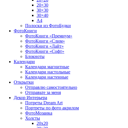
20×30
30×30
30×40
A4
Полоски из ФотоБудки
ФотоКниги
ФотоКниги «Премиум»
ФотоКниги «Слим»
ФотоКниги «Лайт»
ФотоКниги «Софт»
Блокноты
Календари
Календари магнитные
Календари настольные
Календари настенные
Открытки
Отправлю самостоятельно
Отправьте за меня
Декор Интерьера
Потреты Dream Art
Портреты по фото акрилом
ФотоМозаика
Холсты
20х20