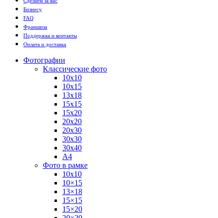
Сделаем за вас
Бизнесу
FAQ
Франшиза
Поддержка и контакты
Оплата и доставка
Фотографии
Классические фото
10х10
10х15
13х18
15х15
15х20
20х20
20х30
30х30
30х40
А4
Фото в рамке
10х10
10×15
13×18
15×15
15×20
20×20