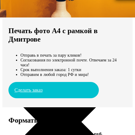
Не нашли Ваш город?
Мы доставляем по всему миру
Печать фото А4 с рамкой в
Продолжить без города
Дмитрове
Отправь в печать за пару кликов!
Согласования по электронной почте. Отвечаем за 24
часа!
Срок выполнения заказа: 1 сутки
Отправим в любой город РФ и мира!
Сделать заказ
Форматы и цены
Услуга
Цена, руб.