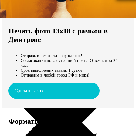
Не нашли Ваш город?
Мы доставляем по всему миру
Печать фото 13х18 с рамкой в
Продолжить без города
Дмитрове
Отправь в печать за пару кликов!
Согласования по электронной почте. Отвечаем за 24
часа!
Срок выполнения заказа: 1 сутки
Отправим в любой город РФ и мира!
Сделать заказ
Форматы и цены
Услуга
Цена, руб.