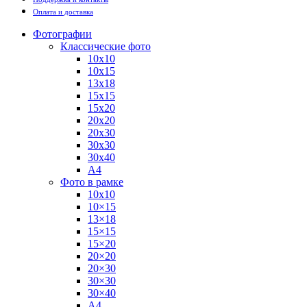
Оплата и доставка
Фотографии
Классические фото
10х10
10х15
13х18
15х15
15х20
20х20
20х30
30х30
30х40
А4
Фото в рамке
10х10
10×15
13×18
15×15
15×20
20×20
20×30
30×30
30×40
A4