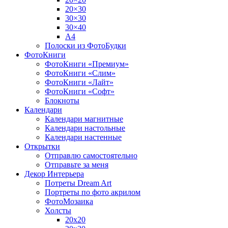
20×30
30×30
30×40
A4
Полоски из ФотоБудки
ФотоКниги
ФотоКниги «Премиум»
ФотоКниги «Слим»
ФотоКниги «Лайт»
ФотоКниги «Софт»
Блокноты
Календари
Календари магнитные
Календари настольные
Календари настенные
Открытки
Отправлю самостоятельно
Отправьте за меня
Декор Интерьера
Потреты Dream Art
Портреты по фото акрилом
ФотоМозаика
Холсты
20х20