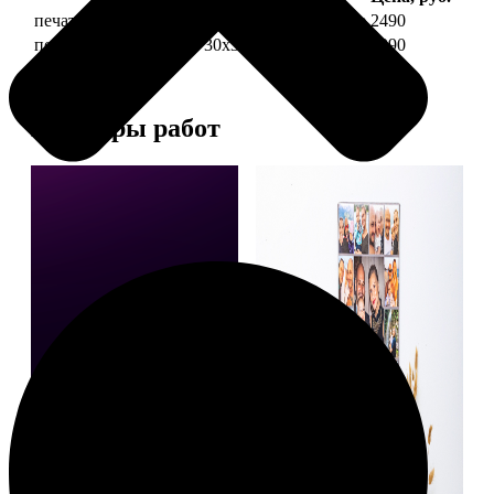
печать фото на холсте 30х30 на подрамнике
2490
печать фото на холсте 30х30 в раме
4990
Примеры работ