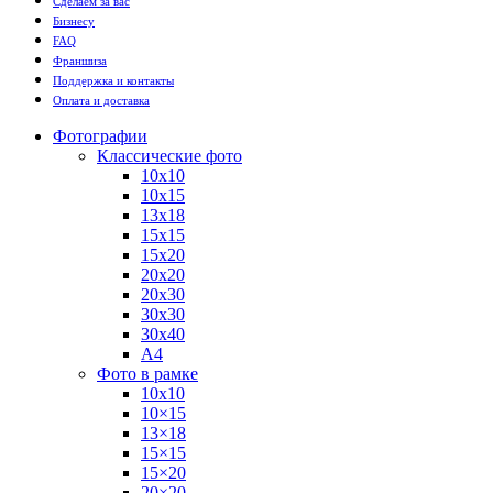
Сделаем за вас
Бизнесу
FAQ
Франшиза
Поддержка и контакты
Оплата и доставка
Фотографии
Классические фото
10х10
10х15
13х18
15х15
15х20
20х20
20х30
30х30
30х40
А4
Фото в рамке
10х10
10×15
13×18
15×15
15×20
20×20