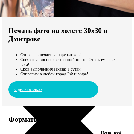
Не нашли Ваш город?
Мы доставляем по всему миру
Печать фото на холсте 30х30 в
Продолжить без города
Дмитрове
Отправь в печать за пару кликов!
Согласования по электронной почте. Отвечаем за 24
часа!
Срок выполнения заказа: 1 сутки
Отправим в любой город РФ и мира!
Сделать заказ
Форматы и цены
Услуга
Цена, руб.