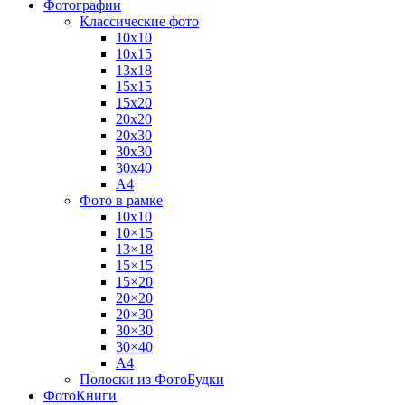
Фотографии
Классические фото
10х10
10х15
13х18
15х15
15х20
20х20
20х30
30х30
30х40
А4
Фото в рамке
10х10
10×15
13×18
15×15
15×20
20×20
20×30
30×30
30×40
A4
Полоски из ФотоБудки
ФотоКниги