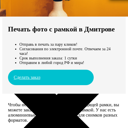
Не нашли Ваш город?
Мы доставляем по всему миру
Печать фото с рамкой в Дмитрове
Продолжить без города
Отправь в печать за пару кликов!
Согласования по электронной почте. Отвечаем за 24
часа!
Срок выполнения заказа: 1 сутки
Отправим в любой город РФ и мира!
Сделать заказ
Чтобы не тратить время на поиск подходящей рамки, вы
можете заказать печать фото сразу с рамкой. У нас есть
алюминиевые и деревянные рамки для снимков разных
форматов.