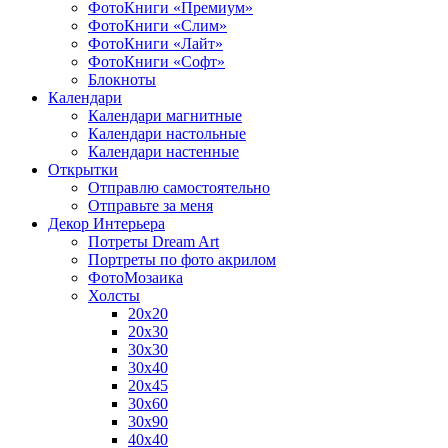
ФотоКниги «Премиум»
ФотоКниги «Слим»
ФотоКниги «Лайт»
ФотоКниги «Софт»
Блокноты
Календари
Календари магнитные
Календари настольные
Календари настенные
Открытки
Отправлю самостоятельно
Отправьте за меня
Декор Интерьера
Потреты Dream Art
Портреты по фото акрилом
ФотоМозаика
Холсты
20х20
20х30
30х30
30х40
20х45
30х60
30х90
40х40