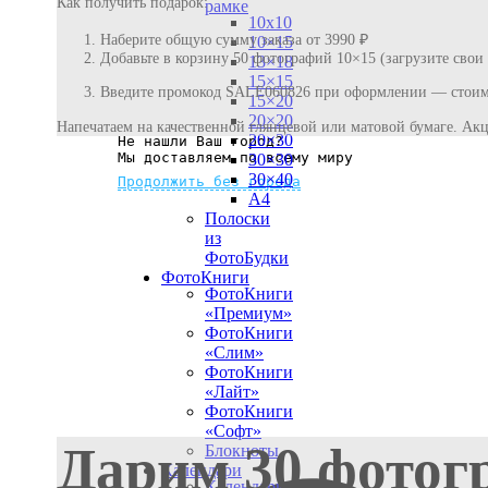
Как получить подарок:
рамке
10х10
Наберите общую сумму заказа от 3990 ₽
10×15
Добавьте в корзину 50 фотографий 10×15 (загрузите свои
13×18
15×15
Введите промокод SALE060826 при оформлении — стоимо
15×20
20×20
Напечатаем на качественной глянцевой или матовой бумаге. Акц
20×30
Не нашли Ваш город?
Мы доставляем по всему миру
30×30
30×40
Продолжить без города
A4
Полоски
из
ФотоБудки
ФотоКниги
ФотоКниги
«Премиум»
ФотоКниги
«Слим»
ФотоКниги
«Лайт»
ФотоКниги
«Софт»
Дарим 30 фотог
Блокноты
Календари
Календари