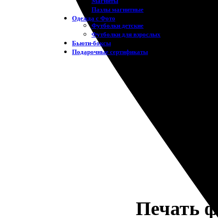
Магниты
Пазлы магнитные
Одежда с Фото
Футболки детские
Футболки для взрослых
Бьюти-боксы
Подарочные сертификаты
Печать ф