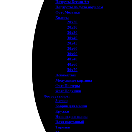
Потреты Dream Art
Портреты по фото акрилом
ФотоМозаика
Холсты
20х20
20х30
30х30
30х40
20х45
30х60
30х90
40х40
40х60
50х70
Пенокартон
Модульные картины
ФотоПостеры
ФотоПодушки
Фотоcувениры
Значки
Коврик для мыши
Кружки
Новогодние шары
Пазл картонный
Тарелки