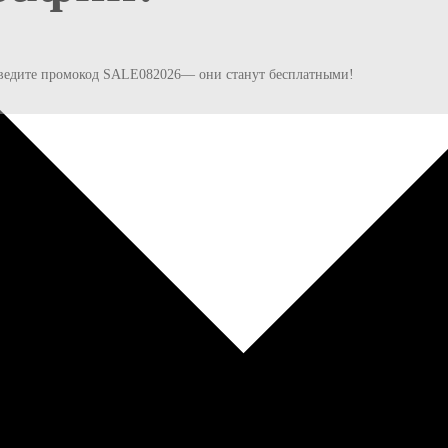
и введите промокод SALE082026— они станут бесплатными!