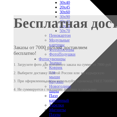
30х40
20х45
30х60
30х90
Бесплатная дос
40х40
40х60
50х70
Пенокартон
Модульные
картины
Заказы от 7000 рублей доставляем
ФотоПостеры
бесплатно!
ФотоПодушки
Фотоcувениры
Значки
1. Загрузите фото для основного заказа на сумму от 7000 руб
Коврик
для
2. Выберите доставку Почтой России или же курьерскую
мыши
3. При оформлении заказа используйте промокод FREE7000RU
Кружки
Новогодние
4. Не суммируется с текущими акциями и скидками
шары
Пазл
картонный
Тарелки
Магниты
Пазлы