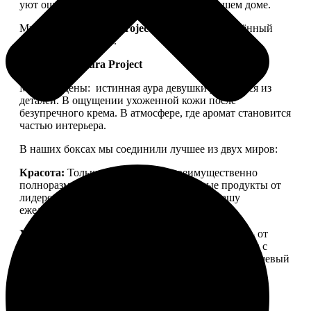
уют ощущался не только в ленте, но и в вашем доме.
Мы запускаем
Aura Project
— проект, посвящённый
осознанной красоте.
Философия Aura Project
Мы убеждены:
истинная аура девушки рождается из
деталей. В ощущении ухоженной кожи после
безупречного крема. В атмосфере, где аромат становится
частью интерьера.
В наших боксах мы соединили лучшее из двух миров:
Красота:
Только качественная, преимущественно
полноразмерная косметика. Проверенные продукты от
лидеров бьюти-рынка, которые войдут в вашу
ежедневную рутину.
Уют:
Детали для дома, создающие настроение — от
свечей для медитации до арома-капсул для стирки с
уникальной парфюмерной молекулой. Тонкий нишевый
аромат, ощущение тепла и пространства, в которое
хочется возвращаться.
Aura Project
— это
персональный ритуал заботы о