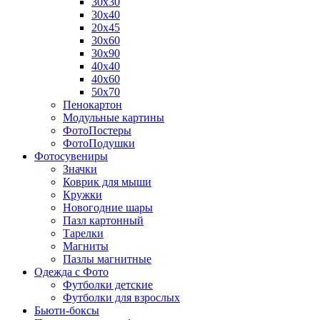
30х30
30х40
20х45
30х60
30х90
40х40
40х60
50х70
Пенокартон
Модульные картины
ФотоПостеры
ФотоПодушки
Фотоcувениры
Значки
Коврик для мыши
Кружки
Новогодние шары
Пазл картонный
Тарелки
Магниты
Пазлы магнитные
Одежда с Фото
Футболки детские
Футболки для взрослых
Бьюти-боксы