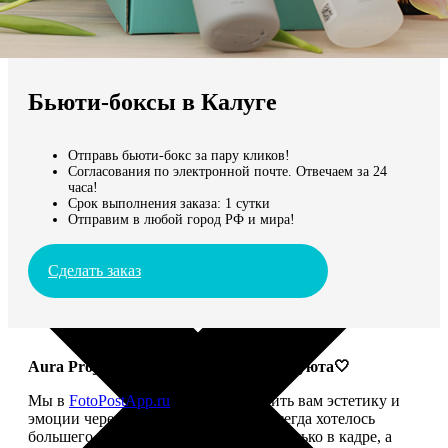
Не нашли Ваш город?
Мы доставляем по всему миру
Бьюти-боксы в Калуге
Продолжить без города
Отправь бьюти-бокс за пару кликов!
Согласования по электронной почте. Отвечаем за 24
часа!
Срок выполнения заказа: 1 сутки
Отправим в любой город РФ и мира!
Сделать заказ
Aura Project: твой ритуал красоты и уюта🤍
Мы в
FotoPostApp.ru
привыкли дарить вам эстетику и
эмоции через фотографии. Но нам всегда хотелось
большего — чтобы красота жила не только в кадре, а