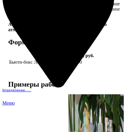
себе. Это коллекция продуктов, которые создадут ваше
идеальное настроение и подчеркнут природное сияние
— как снаружи, так и изнутри.
Aura Project by
FotoPostApp.ru
— создай свою
атмосферу!
Форматы и цены
Услуга
Цена, руб.
Бьюти-бокс Леди Mail "Весна"
2590
Примеры работ
Определение...
Меню