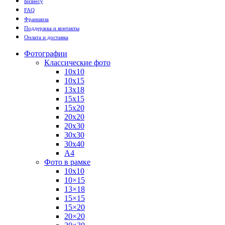
Бизнесу
FAQ
Франшиза
Поддержка и контакты
Оплата и доставка
Фотографии
Классические фото
10х10
10х15
13х18
15х15
15х20
20х20
20х30
30х30
30х40
А4
Фото в рамке
10х10
10×15
13×18
15×15
15×20
20×20