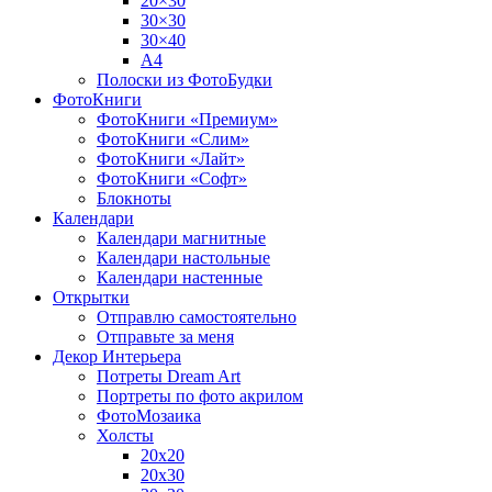
20×30
30×30
30×40
A4
Полоски из ФотоБудки
ФотоКниги
ФотоКниги «Премиум»
ФотоКниги «Слим»
ФотоКниги «Лайт»
ФотоКниги «Софт»
Блокноты
Календари
Календари магнитные
Календари настольные
Календари настенные
Открытки
Отправлю самостоятельно
Отправьте за меня
Декор Интерьера
Потреты Dream Art
Портреты по фото акрилом
ФотоМозаика
Холсты
20х20
20х30