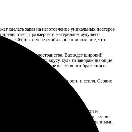
ет сделать заказ на изготовление уникальных постеров
, определиться с размером и материалом будущего
 через сайт, так и через мобильное приложение, что
нализированного пространства. Вас ждет широкий
то особенное по своему вкусу, будь то завораживающие
 что гарантирует идеальное качество изображения и
е помещение частицу индивидуальности и стиля. Сервис
родукта в руки клиента.
знь, благодаря безупречному качеству печати и
х производителей, мы гарантируем премиум-качество
енными, а изображения – четкими и детализированными.