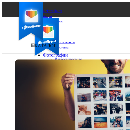
О ФотоПочте
Акции
Сделаем за вас
Бизнесу
FAQ
Франшиза
Поддержка и контакты
КАТАЛОГ
Оплата и доставка
Фотографии
Классические
фото
Ваш город:
10х10
10х15
Ваш регион доставки
13х18
15х15
Выберите из списка:
15х20
20х20
20х30
30х30
30х40
А4
Фото
в