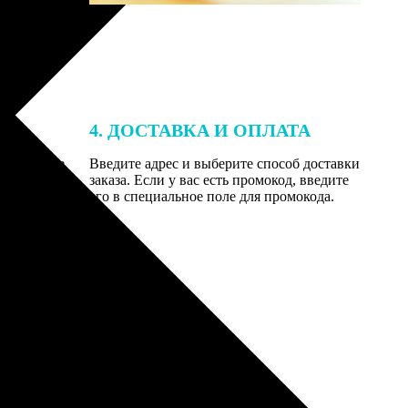
4. ДОСТАВКА И ОПЛАТА
той. После
Введите адрес и выберите способ доставки
 на email с
заказа. Если у вас есть промокод, введите
вим заказ
его в специальное поле для промокода.
мером для