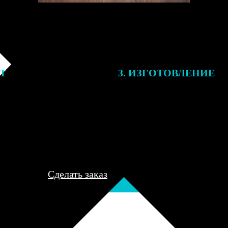
ЕТ
3. ИЗГОТОВЛЕНИЕ
подготовки заказа к печати
Оплатите заказ банковской кар
алисты могут связаться с Вами
оплаты получите подтверждение
му телефону или email для
описанием заказа. Когда отпра
я деталей.
вы получите письмо с трек-но
отслеживания.
Сделать заказ