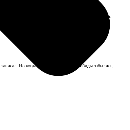
 но это я сама виновата, исходник был слишком светлый.
то зависал. Но когда книга пришла — все обиды забылись,