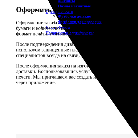
Магниты
Пазлы магнитные
Оформить заказ на изготовление по
Одежда с Фото
Футболки детские
Футболки для взрослых
Оформление заказа в нашем онлайн-сервисе «ФотоПочта» 
Бьюти-боксы
бумаги и количество копий. Далее, можно загрузить с
Подарочные сертификаты
формат печати, учитывая качество предоставленных фот
После подтверждения дизайна постера и параметров печ
используем защищенные платежные системы, гарантируя 
специалистов всегда на связи, чтобы ответить на любые 
После оформления заказа на изготовление и оплаты, наша
доставки. Воспользовавшись услугами нашего сервиса, 
печати. Мы приглашаем вас создать и заказать уникальны
через приложение.