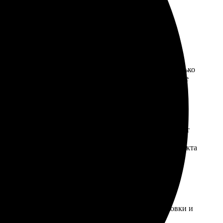
для любого пространства.
ии и сервисы, чтобы предложить нашим клиентам только
чатленными на постерах высокого качества. Проверьте
деталям. Стоимость заказа в нашей типографии зависит
ть печать постеров, созданных со своим изображением
, что гарантирует высокое качество конечного продукта
 курьерской службой, и в пункты выдачи . Стоимость
ожить наиболее удобные и экономически выгодные
янии, благодаря нашим проверенным методам упаковки и
у информацию о статусе заказа на каждом этапе.