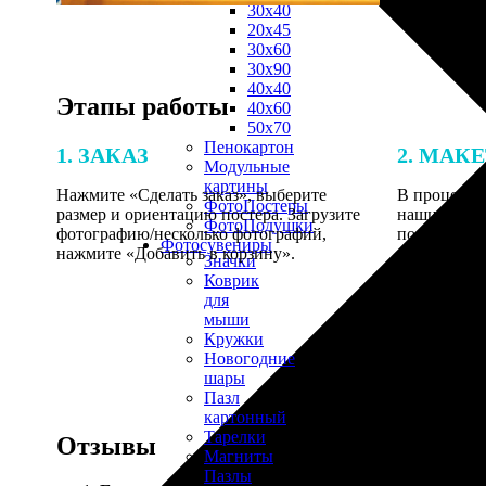
30х40
20х45
30х60
30х90
40х40
Этапы работы
40х60
50х70
Пенокартон
1. ЗАКАЗ
2. МАК
Модульные
картины
Нажмите «Сделать заказ», выберите
В процессе 
ФотоПостеры
размер и ориентацию постера. Загрузите
наши специ
ФотоПодушки
фотографию/несколько фотографий,
по указанно
Фотоcувениры
нажмите «Добавить в корзину».
согласовани
Значки
Коврик
для
мыши
Кружки
Новогодние
шары
Пазл
картонный
Тарелки
Отзывы
Магниты
Пазлы