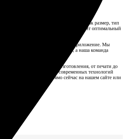
аемый продукт и его параметры, такие как размер, тип
женной коллекции. Наша система предложит оптимальный
на сайте или через наше мобильное приложение. Мы
. Оплата заказа проста и удобна, а наша команда
ь качества на всех этапах изготовления, от печати до
ечатанные с использованием современных технологий
а близким, делая заказ прямо сейчас на нашем сайте или