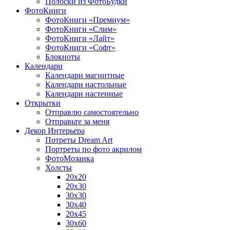
Полоски из ФотоБудки
ФотоКниги
ФотоКниги «Премиум»
ФотоКниги «Слим»
ФотоКниги «Лайт»
ФотоКниги «Софт»
Блокноты
Календари
Календари магнитные
Календари настольные
Календари настенные
Открытки
Отправлю самостоятельно
Отправьте за меня
Декор Интерьера
Потреты Dream Art
Портреты по фото акрилом
ФотоМозаика
Холсты
20х20
20х30
30х30
30х40
20х45
30х60