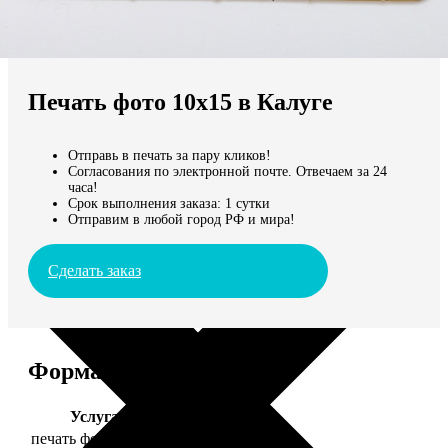
Не нашли Ваш город?
Мы доставляем по всему миру
Печать фото 10х15 в Калуге
Продолжить без города
Отправь в печать за пару кликов!
Согласования по электронной почте. Отвечаем за 24
часа!
Срок выполнения заказа: 1 сутки
Отправим в любой город РФ и мира!
Сделать заказ
Форматы и цены
Услуга
Цена, руб.
печать фото 10х15
24