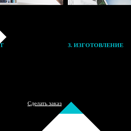
ЕТ
3. ИЗГОТОВЛЕНИЕ
подготовки заказа к печати
Оплатите заказ банковской кар
алисты могут связаться с Вами
оплаты получите подтверждение
му телефону или email для
описанием заказа. Когда отпра
я деталей.
вы получите письмо с трек-но
отслеживания.
Сделать заказ