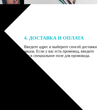
4. ДОСТАВКА И ОПЛАТА
той. После
Введите адрес и выберите способ доставки
 на email с
заказа. Если у вас есть промокод, введите
вим заказ
его в специальное поле для промокода.
мером для