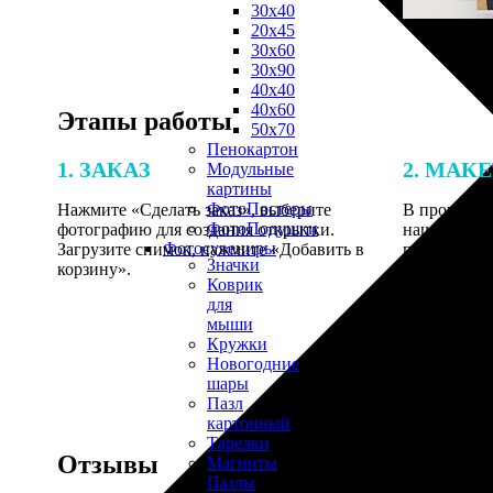
30х40
20х45
30х60
30х90
40х40
40х60
Этапы работы
50х70
Пенокартон
1. ЗАКАЗ
2. МАК
Модульные
картины
ФотоПостеры
Нажмите «Сделать заказ», выберите
В процессе 
ФотоПодушки
фотографию для создания открытки.
наши специ
Фотоcувениры
Загрузите снимок, нажмите «Добавить в
по указанно
Значки
корзину».
согласовани
Коврик
для
мыши
Кружки
Новогодние
шары
Пазл
картонный
Тарелки
Отзывы
Магниты
Пазлы