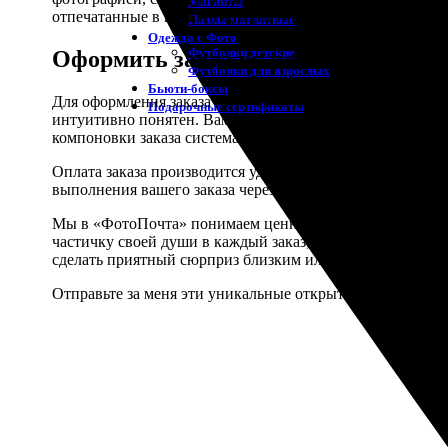
Магниты
отпечатанные в нашей типографии отличаются высоким 
Пазлы магнитные
Одежда с Фото
Футболки детские
Оформить заказ на печать открыток 
Футболки для взрослых
Бьюти-боксы
Для оформления заказа на печать открыток необходимо 
Подарочные сертификаты
интуитивно понятен. Вам необходимо выбрать дизайн отк
компоновки заказа система автоматически рассчитает его
Оплата заказа производится удобным для вас способом 
выполнения вашего заказа через сайт или приложение, а 
Мы в «ФотоПочта» понимаем ценность личных воспомина
частичку своей души в каждый заказ, будь то печать по
сделать приятный сюрприз близким или коллегам, заказ
Отправьте за меня эти уникальные открытки - позвольт