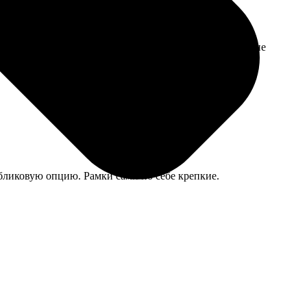
лось искать другой подарок, а книгу заказала потом, не
 бликовую опцию. Рамки сами по себе крепкие.