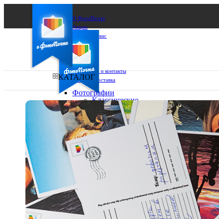
О ФотоПочте
Акции
Сделаем за вас
Бизнесу
FAQ
Франшиза
Поддержка и контакты
КАТАЛОГ
Оплата и доставка
Фотографии
Классические
фото
Ваш город:
10х10
10х15
Ваш регион доставки
13х18
15х15
Выберите из списка:
15х20
20х20
20х30
30х30
30х40
А4
Фото
в