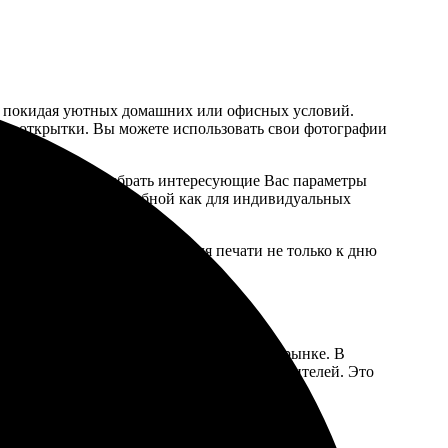
 не покидая уютных домашних или офисных условий.
ые открытки. Вы можете использовать свои фотографии
ебуется только выбрать интересующие Вас параметры
делает эту услугу удобной как для индивидуальных
целей.
ь уникальное изображение для печати не только к дню
номя ваше время и силы.
пографию среди других предложений на рынке. В
 материалов от ведущих мировых производителей. Это