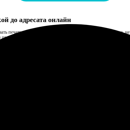
кой до адресата онлайн
ать печать открыток с доставкой до адресата в городе Калуга,
м приложении, чтобы превратить Ваши идеи в красочные почтов
к, делая их уникальными и неповторимыми.
а был максимально простым и интуитивно понятным. От вас потр
ФотоПочта предлагает печать открыток от 1 штуки и оптом, что 
ытки с логотипом или собственным рисунком для корпоративных 
можностей для дизайна, позволяя каждому пользователю создат
и для более формальных поводов. Все это делается онлайн, эко
нескольких ключевых преимуществах, которые выделяют эту ти
ионального оборудования для фотопечати и высококачественных
ркость каждой напечатанной открытки.