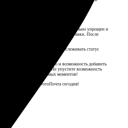
временных технологий печати.
 «ФотоПочта». Процесс заказа максимально упрощен и
личество копий и выбрать способ доставки. После
вис. После оплаты вы сможете отслеживать статус
просто печать открыток, но и возможность добавить
штуки с личным дизайном. Не упустите возможность
нер в создании незабываемых моментов!
льзуйтесь сервисом ФотоПочта сегодня!