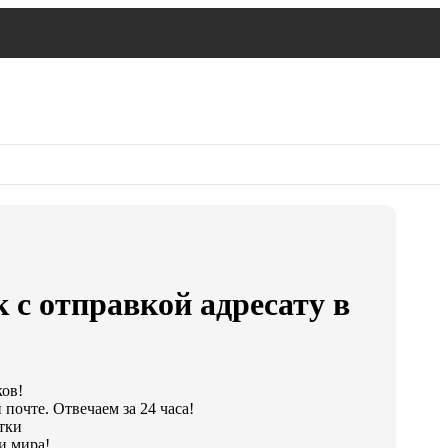
 с отправкой адресату в
ков!
почте. Отвечаем за 24 часа!
утки
и мира!