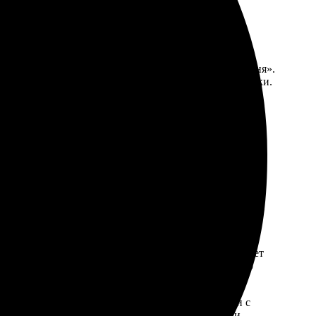
 и получателем, предлагая услугу «Отправьте за меня».
ее адресату в Калуге, используя нашу систему доставки.
ом высшие стандарты качества продукции и
влен в срок. Выбирая ФотоПочту, вы выбираете
 Стоимость данной услуги зависит от нескольких
ление открыток может быть выполнено на заказ с
тами с ламинированием или UV-лакировкой.
вка в пункты выдачи . Каждый из этих способов имеет
 почтой является наиболее бюджетным вариантом, но
откий срок.
й компании. Вы также можете заказать открытки с
 рождения или корпоративное событие. Открытки