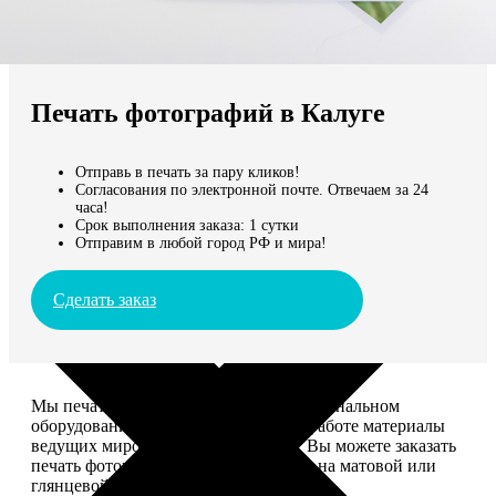
Не нашли Ваш город?
Мы доставляем по всему миру
Печать фотографий в Калуге
Продолжить без города
Отправь в печать за пару кликов!
Согласования по электронной почте. Отвечаем за 24
часа!
Срок выполнения заказа: 1 сутки
Отправим в любой город РФ и мира!
Сделать заказ
Мы печатаем фотографии на профессиональном
оборудовании Noritsu, используем в работе материалы
ведущих мировых производителей. Вы можете заказать
печать фотографий разных форматов на матовой или
глянцевой фотобумаге.