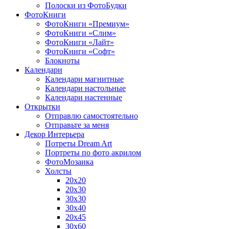
Полоски из ФотоБудки
ФотоКниги
ФотоКниги «Премиум»
ФотоКниги «Слим»
ФотоКниги «Лайт»
ФотоКниги «Софт»
Блокноты
Календари
Календари магнитные
Календари настольные
Календари настенные
Открытки
Отправлю самостоятельно
Отправьте за меня
Декор Интерьера
Потреты Dream Art
Портреты по фото акрилом
ФотоМозаика
Холсты
20х20
20х30
30х30
30х40
20х45
30х60