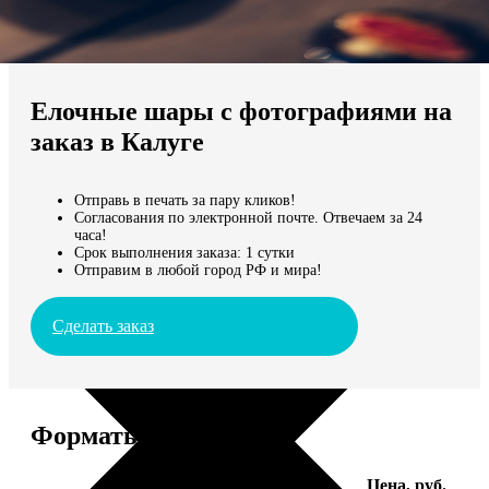
Не нашли Ваш город?
Мы доставляем по всему миру
Елочные шары с фотографиями на
Продолжить без города
заказ в Калуге
Отправь в печать за пару кликов!
Согласования по электронной почте. Отвечаем за 24
часа!
Срок выполнения заказа: 1 сутки
Отправим в любой город РФ и мира!
Сделать заказ
Форматы и цены
Услуга
Цена, руб.