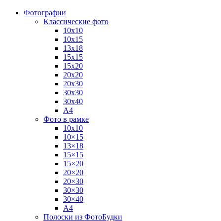
Фотографии
Классические фото
10х10
10х15
13х18
15х15
15х20
20х20
20х30
30х30
30х40
А4
Фото в рамке
10х10
10×15
13×18
15×15
15×20
20×20
20×30
30×30
30×40
A4
Полоски из ФотоБудки