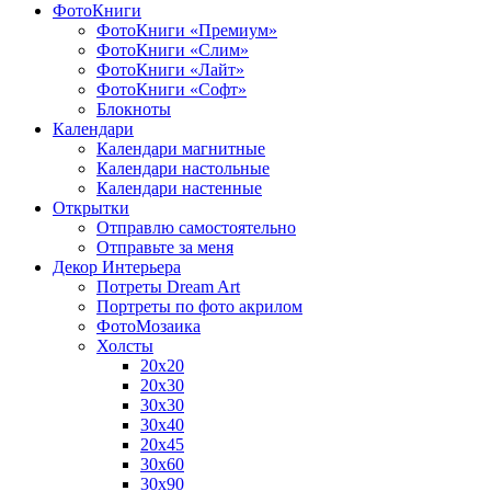
ФотоКниги
ФотоКниги «Премиум»
ФотоКниги «Слим»
ФотоКниги «Лайт»
ФотоКниги «Софт»
Блокноты
Календари
Календари магнитные
Календари настольные
Календари настенные
Открытки
Отправлю самостоятельно
Отправьте за меня
Декор Интерьера
Потреты Dream Art
Портреты по фото акрилом
ФотоМозаика
Холсты
20х20
20х30
30х30
30х40
20х45
30х60
30х90