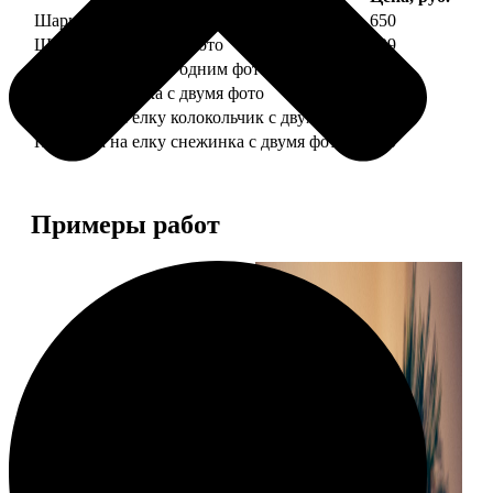
Шарик елочный с 1 фото
650
Шарик елочный с 2 фото
699
Шарик-шкатулка с одним фото
650
Шарик-шкатулка с двумя фото
699
Подвеска на елку колокольчик с двумя фото
590
Подвеска на елку снежинка с двумя фото
590
Примеры работ