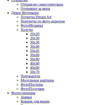
Открытки
Отправлю самостоятельно
Отправьте за меня
Декор Интерьера
Потреты Dream Art
Портреты по фото акрилом
ФотоМозаика
Холсты
20х20
20х30
30х30
30х40
20х45
30х60
30х90
40х40
40х60
50х70
Пенокартон
Модульные картины
ФотоПостеры
ФотоПодушки
Фотоcувениры
Значки
Коврик для мыши