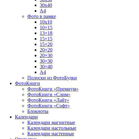
30х40
А4
Фото в рамке
10х10
10×15
13×18
15×15
15×20
20×20
20×30
30×30
30×40
A4
Полоски из ФотоБудки
ФотоКниги
ФотоКниги «Премиум»
ФотоКниги «Слим»
ФотоКниги «Лайт»
ФотоКниги «Софт»
Блокноты
Календари
Календари магнитные
Календари настольные
Календари настенные