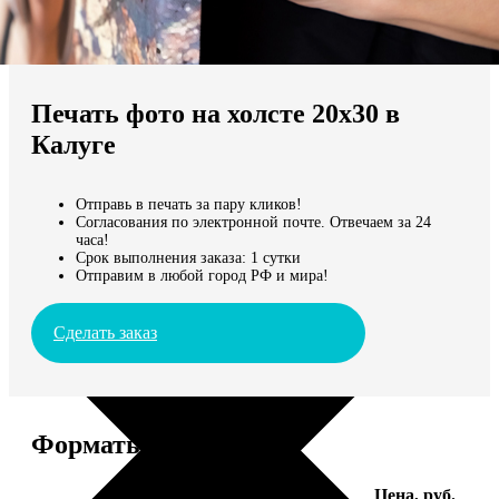
Не нашли Ваш город?
Мы доставляем по всему миру
Печать фото на холсте 20х30 в
Продолжить без города
Калуге
Отправь в печать за пару кликов!
Согласования по электронной почте. Отвечаем за 24
часа!
Срок выполнения заказа: 1 сутки
Отправим в любой город РФ и мира!
Сделать заказ
Форматы и цены
Услуга
Цена, руб.