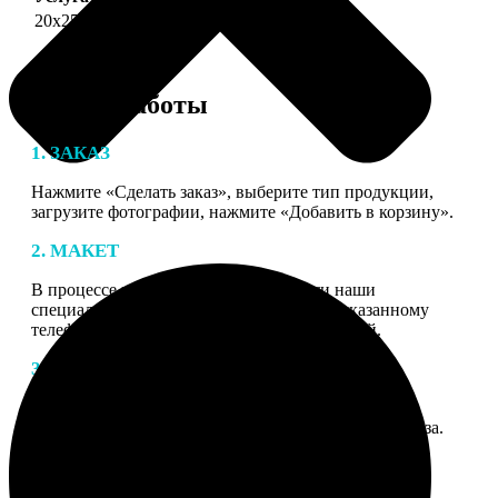
20х25
690
Этапы работы
1. ЗАКАЗ
Нажмите «Сделать заказ», выберите тип продукции,
загрузите фотографии, нажмите «Добавить в корзину».
2. МАКЕТ
В процессе подготовки заказа к печати наши
специалисты могут связаться с Вами по указанному
телефону или email для согласования деталей.
3. ИЗГОТОВЛЕНИЕ
Оплатите заказ банковской картой. После оплаты
получите подтверждение на email с описанием заказа.
Когда отправим заказ вы получите письмо с трек-
номером для отслеживания.