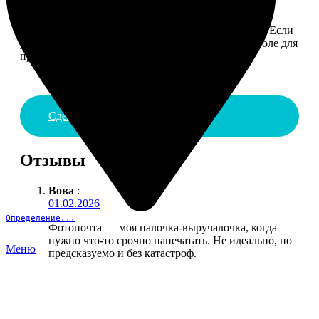
4. ДОСТАВКА И ОПЛАТА
Введите адрес и выберите способ доставки заказа. Если
у вас есть промокод, введите его в специальное поле для
промокода.
Сделать заказ
Отзывы
Вова
:
01.02.2026
Определение...
Фотопочта — моя палочка-выручалочка, когда
нужно что-то срочно напечатать. Не идеально, но
Меню
предсказуемо и без катастроф.