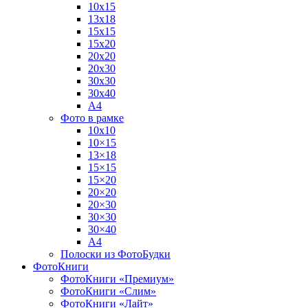
10х15
13х18
15х15
15х20
20х20
20х30
30х30
30х40
А4
Фото в рамке
10х10
10×15
13×18
15×15
15×20
20×20
20×30
30×30
30×40
A4
Полоски из ФотоБудки
ФотоКниги
ФотоКниги «Премиум»
ФотоКниги «Слим»
ФотоКниги «Лайт»