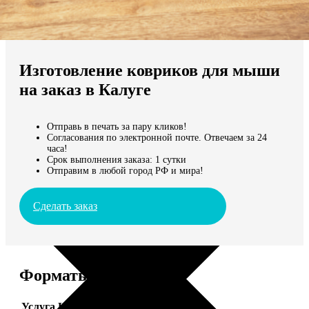
Не нашли Ваш город?
Мы доставляем по всему миру
Изготовление ковриков для мыши
Продолжить без города
на заказ в Калуге
Отправь в печать за пару кликов!
Согласования по электронной почте. Отвечаем за 24
часа!
Срок выполнения заказа: 1 сутки
Отправим в любой город РФ и мира!
Сделать заказ
Форматы и цены
Услуга
Цена, руб.