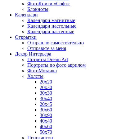
ФотоКниги «Софт»
Блокноты
Календари
Календари магнитные
Календари настольные
Календари настенные
Открытки
Отправлю самостоятельно
Отправьте за меня
Декор Интерьера
Потреты Dream Art
Портреты по фото акрилом
ФотоМозаика
Холсты
20х20
20х30
30х30
30х40
20х45
30х60
30х90
40х40
40х60
50х70
Пенокартон