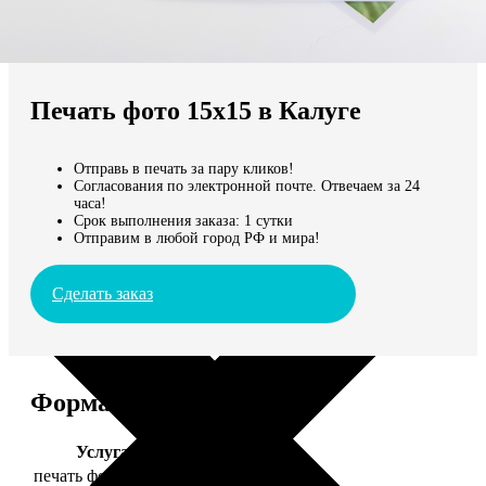
Не нашли Ваш город?
Мы доставляем по всему миру
Печать фото 15х15 в Калуге
Продолжить без города
Отправь в печать за пару кликов!
Согласования по электронной почте. Отвечаем за 24
часа!
Срок выполнения заказа: 1 сутки
Отправим в любой город РФ и мира!
Сделать заказ
Форматы и цены
Услуга
Цена, руб.
печать фото 15х15
43