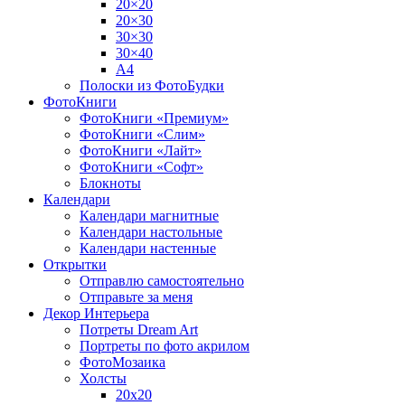
20×20
20×30
30×30
30×40
A4
Полоски из ФотоБудки
ФотоКниги
ФотоКниги «Премиум»
ФотоКниги «Слим»
ФотоКниги «Лайт»
ФотоКниги «Софт»
Блокноты
Календари
Календари магнитные
Календари настольные
Календари настенные
Открытки
Отправлю самостоятельно
Отправьте за меня
Декор Интерьера
Потреты Dream Art
Портреты по фото акрилом
ФотоМозаика
Холсты
20х20