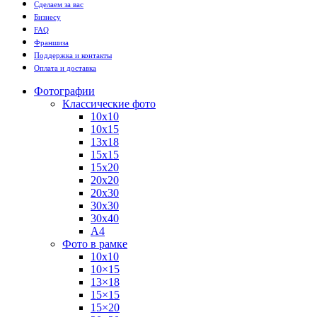
Сделаем за вас
Бизнесу
FAQ
Франшиза
Поддержка и контакты
Оплата и доставка
Фотографии
Классические фото
10х10
10х15
13х18
15х15
15х20
20х20
20х30
30х30
30х40
А4
Фото в рамке
10х10
10×15
13×18
15×15
15×20