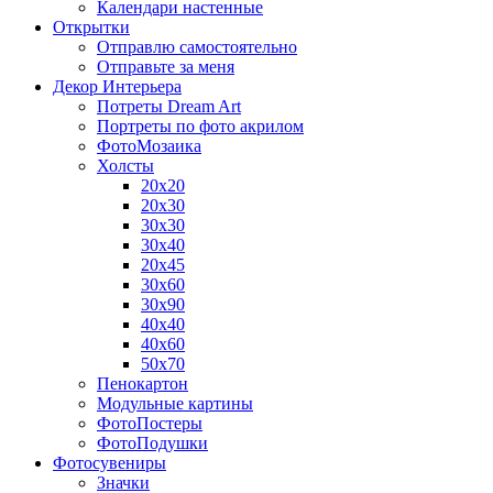
Календари настенные
Открытки
Отправлю самостоятельно
Отправьте за меня
Декор Интерьера
Потреты Dream Art
Портреты по фото акрилом
ФотоМозаика
Холсты
20х20
20х30
30х30
30х40
20х45
30х60
30х90
40х40
40х60
50х70
Пенокартон
Модульные картины
ФотоПостеры
ФотоПодушки
Фотоcувениры
Значки