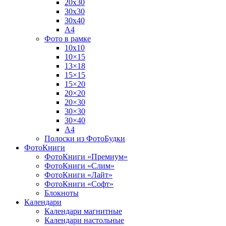
20х30
30х30
30х40
А4
Фото в рамке
10х10
10×15
13×18
15×15
15×20
20×20
20×30
30×30
30×40
A4
Полоски из ФотоБудки
ФотоКниги
ФотоКниги «Премиум»
ФотоКниги «Слим»
ФотоКниги «Лайт»
ФотоКниги «Софт»
Блокноты
Календари
Календари магнитные
Календари настольные