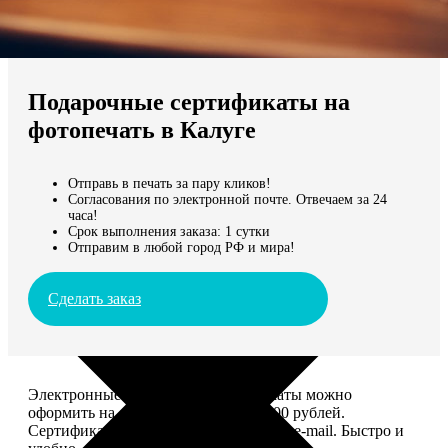
Не нашли Ваш город?
Мы доставляем по всему миру
Подарочные сертификаты на
Продолжить без города
фотопечать в Калуге
Отправь в печать за пару кликов!
Согласования по электронной почте. Отвечаем за 24
часа!
Срок выполнения заказа: 1 сутки
Отправим в любой город РФ и мира!
Сделать заказ
Электронные подарочные сертификаты можно
оформить на сумму от 1 000 до 25 000 рублей.
Сертификат вы сможете отправить по e-mail. Быстро и