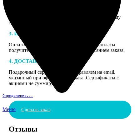
2. МАКЕТ
В процессе подготовки заказа к печати наши
специалисты могут связаться с Вами по указанному
телефону или email для согласования деталей.
3. ИЗГОТОВЛЕНИЕ
Оплатите заказ банковской картой. После оплаты
получите подтверждение на email с описанием заказа.
4. ДОСТАВКА И ОПЛАТА
Подарочный сертификат мы отправляем на email,
указанный при оформлении заказа. Сертификаты с
акциями не суммируются.
Определение...
Меню
Сделать заказ
Отзывы