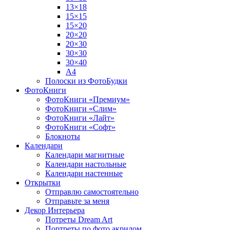
13×18
15×15
15×20
20×20
20×30
30×30
30×40
A4
Полоски из ФотоБудки
ФотоКниги
ФотоКниги «Премиум»
ФотоКниги «Слим»
ФотоКниги «Лайт»
ФотоКниги «Софт»
Блокноты
Календари
Календари магнитные
Календари настольные
Календари настенные
Открытки
Отправлю самостоятельно
Отправьте за меня
Декор Интерьера
Потреты Dream Art
Портреты по фото акрилом