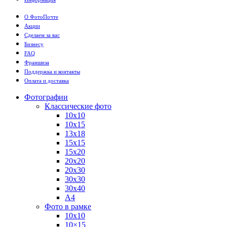
О ФотоПочте
Акции
Сделаем за вас
Бизнесу
FAQ
Франшиза
Поддержка и контакты
Оплата и доставка
Фотографии
Классические фото
10х10
10х15
13х18
15х15
15х20
20х20
20х30
30х30
30х40
А4
Фото в рамке
10х10
10×15