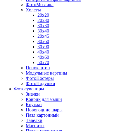
ФотоМозаика
Холсты
20х20
20х30
30х30
30х40
20х45
30х60
30х90
40х40
40х60
50х70
Пенокартон
Модульные картины
ФотоПостеры
ФотоПодушки
Фотоcувениры
Значки
Коврик для мыши
Кружки
Новогодние шары
Пазл картонный
Тарелки
Магниты
Пазлы магнитные