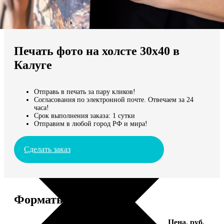
Не нашли Ваш город?
Мы доставляем по всему миру
Печать фото на холсте 30х40 в
Продолжить без города
Калуге
Отправь в печать за пару кликов!
Согласования по электронной почте. Отвечаем за 24
часа!
Срок выполнения заказа: 1 сутки
Отправим в любой город РФ и мира!
Сделать заказ
Форматы и цены
Услуга
Цена, руб.