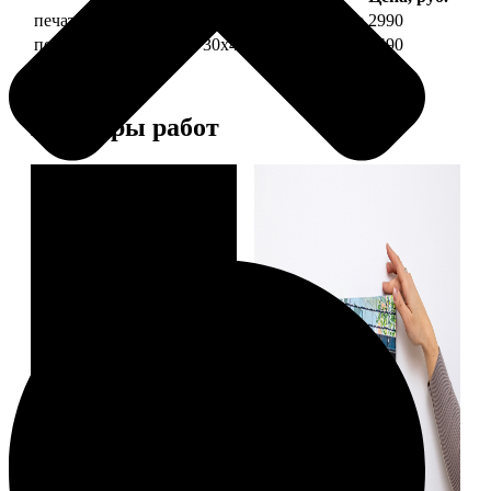
печать фото на холсте 30х40 на подрамнике
2990
печать фото на холсте 30х40 в раме
5490
Примеры работ