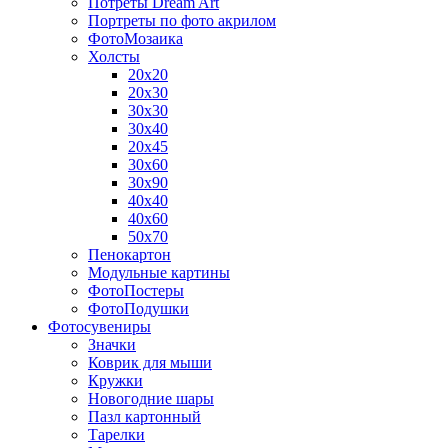
Потреты Dream Art
Портреты по фото акрилом
ФотоМозаика
Холсты
20х20
20х30
30х30
30х40
20х45
30х60
30х90
40х40
40х60
50х70
Пенокартон
Модульные картины
ФотоПостеры
ФотоПодушки
Фотоcувениры
Значки
Коврик для мыши
Кружки
Новогодние шары
Пазл картонный
Тарелки