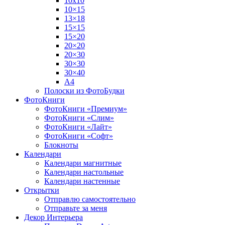
10х10
10×15
13×18
15×15
15×20
20×20
20×30
30×30
30×40
A4
Полоски из ФотоБудки
ФотоКниги
ФотоКниги «Премиум»
ФотоКниги «Слим»
ФотоКниги «Лайт»
ФотоКниги «Софт»
Блокноты
Календари
Календари магнитные
Календари настольные
Календари настенные
Открытки
Отправлю самостоятельно
Отправьте за меня
Декор Интерьера