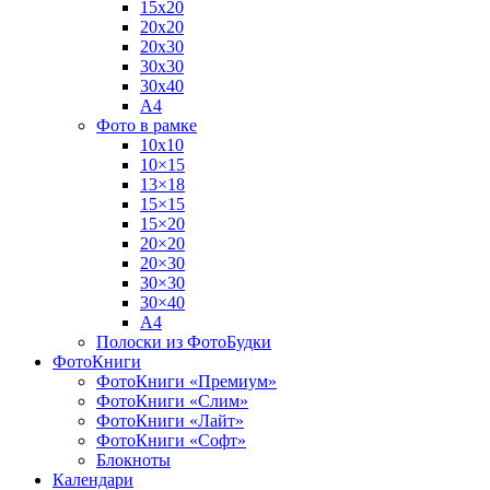
15х20
20х20
20х30
30х30
30х40
А4
Фото в рамке
10х10
10×15
13×18
15×15
15×20
20×20
20×30
30×30
30×40
A4
Полоски из ФотоБудки
ФотоКниги
ФотоКниги «Премиум»
ФотоКниги «Слим»
ФотоКниги «Лайт»
ФотоКниги «Софт»
Блокноты
Календари