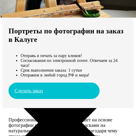
Не нашли Ваш город?
Мы доставляем по всему миру
Портреты по фотографии на заказ
Продолжить без города
в Калуге
Отправь в печать за пару кликов!
Согласования по электронной почте. Отвечаем за 24
часа!
Срок выполнения заказа: 1 сутки
Отправим в любой город РФ и мира!
Сделать заказ
Профессиональный художник напишет на основе
фотографии портрет акриловыми красками на
натуральном холсте. Покроет лаком, благодаря чему