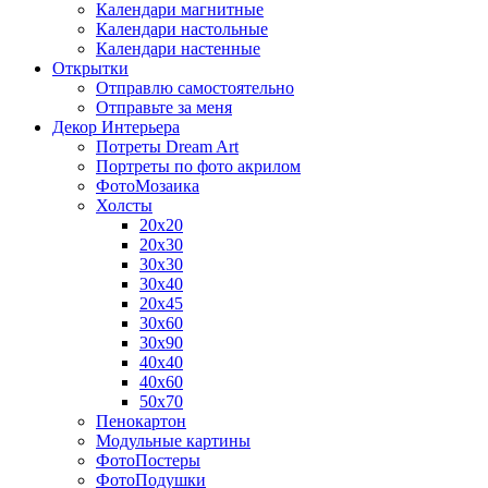
Календари магнитные
Календари настольные
Календари настенные
Открытки
Отправлю самостоятельно
Отправьте за меня
Декор Интерьера
Потреты Dream Art
Портреты по фото акрилом
ФотоМозаика
Холсты
20х20
20х30
30х30
30х40
20х45
30х60
30х90
40х40
40х60
50х70
Пенокартон
Модульные картины
ФотоПостеры
ФотоПодушки