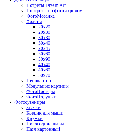
Потреты Dream Art
Портреты по фото акрилом
ФотоМозаика
Холсты
20х20
20х30
30х30
30х40
20х45
30х60
30х90
40х40
40х60
50х70
Пенокартон
Модульные картины
ФотоПостеры
ФотоПодушки
Фотоcувениры
Значки
Коврик для мыши
Кружки
Новогодние шары
Пазл картонный