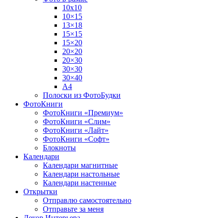
10х10
10×15
13×18
15×15
15×20
20×20
20×30
30×30
30×40
A4
Полоски из ФотоБудки
ФотоКниги
ФотоКниги «Премиум»
ФотоКниги «Слим»
ФотоКниги «Лайт»
ФотоКниги «Софт»
Блокноты
Календари
Календари магнитные
Календари настольные
Календари настенные
Открытки
Отправлю самостоятельно
Отправьте за меня
Декор Интерьера