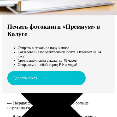
Не нашли Ваш город?
Мы доставляем по всему миру
Печать фотокниги «Премиум» в
Продолжить без города
Калуге
Отправь в печать за пару кликов!
Согласования по электронной почте. Отвечаем за 24
часа!
Срок выполнения заказа: до 48 часов
Отправим в любой город РФ и мира!
Сделать заказ
— Твердая фотообложка, размер чуть больше
внутреннего блока.
— В фотокниге может быть от 20 до 100 страниц.