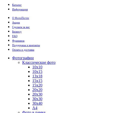
Каталог
Информация
О ФотоПочте
Акции
Сделаем за вас
Бизнесу
FAQ
Франшиза
Поддержка и контакты
Оплата и доставка
Фотографии
Классические фото
10х10
10х15
13х18
15х15
15х20
20х20
20х30
30х30
30х40
А4
Фото в рамке