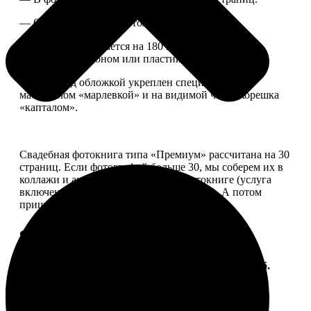
— Страницы плотные, толщина 1 мм.
— Книга раскрывается на 180 градусов, развороты
укреплены картоном или пластиком.
— Блок под обложкой укреплен специальным
материалом «марлевкой» и на видимой части корешка
«капталом».
Свадебная фотокнига типа «Премиум» рассчитана на 30
страниц. Если фотографий больше 30, мы соберем их в
коллажи и аккуратно разместим в фотокниге (услуга
включена, стоимость останется прежней). А потом
пришлем вам на согласование развороты.
Форматы и цены
Услуга
Цена, руб.
ФотоКнига "Премиум" 10x10
от 2490
ФотоКнига "Премиум" 10x15
от 2890