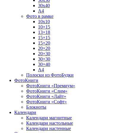
30х30
30х40
А4
Фото в рамке
10х10
10×15
13×18
15×15
15×20
20×20
20×30
30×30
30×40
A4
Полоски из ФотоБудки
ФотоКниги
ФотоКниги «Премиум»
ФотоКниги «Слим»
ФотоКниги «Лайт»
ФотоКниги «Софт»
Блокноты
Календари
Календари магнитные
Календари настольные
Календари настенные