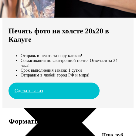
Не нашли Ваш город?
Мы доставляем по всему миру
Печать фото на холсте 20х20 в
Продолжить без города
Калуге
Отправь в печать за пару кликов!
Согласования по электронной почте. Отвечаем за 24
часа!
Срок выполнения заказа: 1 сутки
Отправим в любой город РФ и мира!
Сделать заказ
Форматы и цены
Услуга
Цена, руб.