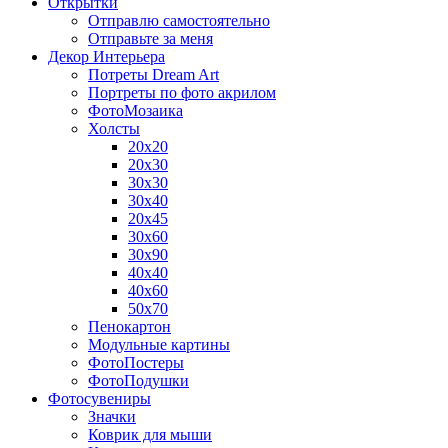
Открытки
Отправлю самостоятельно
Отправьте за меня
Декор Интерьера
Потреты Dream Art
Портреты по фото акрилом
ФотоМозаика
Холсты
20х20
20х30
30х30
30х40
20х45
30х60
30х90
40х40
40х60
50х70
Пенокартон
Модульные картины
ФотоПостеры
ФотоПодушки
Фотоcувениры
Значки
Коврик для мыши