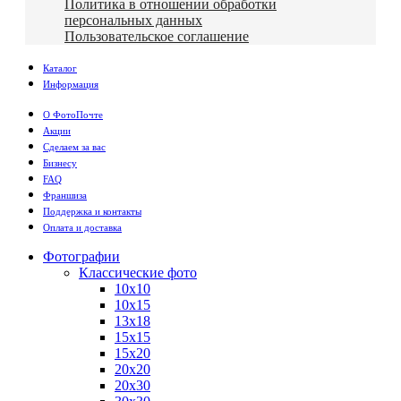
Политика в отношении обработки
персональных данных
Пользовательское соглашение
Каталог
Информация
О ФотоПочте
Акции
Сделаем за вас
Бизнесу
FAQ
Франшиза
Поддержка и контакты
Оплата и доставка
Фотографии
Классические фото
10х10
10х15
13х18
15х15
15х20
20х20
20х30