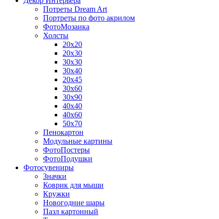
Декор Интерьера
Потреты Dream Art
Портреты по фото акрилом
ФотоМозаика
Холсты
20х20
20х30
30х30
30х40
20х45
30х60
30х90
40х40
40х60
50х70
Пенокартон
Модульные картины
ФотоПостеры
ФотоПодушки
Фотоcувениры
Значки
Коврик для мыши
Кружки
Новогодние шары
Пазл картонный