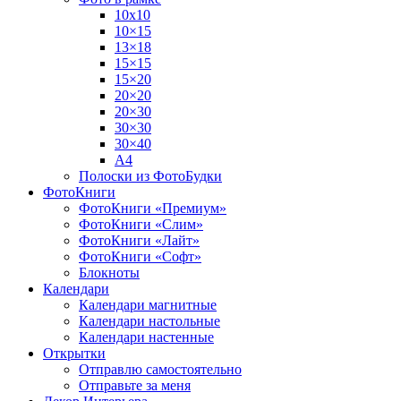
10х10
10×15
13×18
15×15
15×20
20×20
20×30
30×30
30×40
A4
Полоски из ФотоБудки
ФотоКниги
ФотоКниги «Премиум»
ФотоКниги «Слим»
ФотоКниги «Лайт»
ФотоКниги «Софт»
Блокноты
Календари
Календари магнитные
Календари настольные
Календари настенные
Открытки
Отправлю самостоятельно
Отправьте за меня