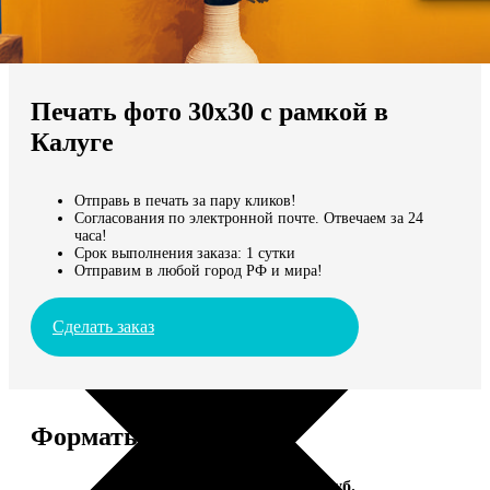
Не нашли Ваш город?
Мы доставляем по всему миру
Печать фото 30х30 с рамкой в
Продолжить без города
Калуге
Отправь в печать за пару кликов!
Согласования по электронной почте. Отвечаем за 24
часа!
Срок выполнения заказа: 1 сутки
Отправим в любой город РФ и мира!
Сделать заказ
Форматы и цены
Услуга
Цена, руб.