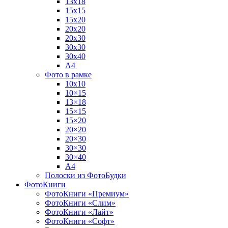
13х18
15х15
15х20
20х20
20х30
30х30
30х40
А4
Фото в рамке
10х10
10×15
13×18
15×15
15×20
20×20
20×30
30×30
30×40
A4
Полоски из ФотоБудки
ФотоКниги
ФотоКниги «Премиум»
ФотоКниги «Слим»
ФотоКниги «Лайт»
ФотоКниги «Софт»