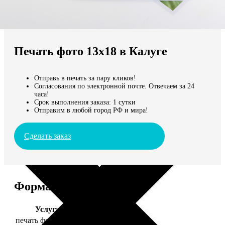
Не нашли Ваш город?
Мы доставляем по всему миру
Печать фото 13х18 в Калуге
Продолжить без города
Отправь в печать за пару кликов!
Согласования по электронной почте. Отвечаем за 24
часа!
Срок выполнения заказа: 1 сутки
Отправим в любой город РФ и мира!
Сделать заказ
Форматы и цены
Услуга
Цена, руб.
печать фото 13х18
39