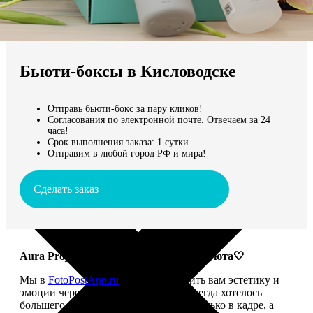
Не нашли Ваш город?
Мы доставляем по всему миру
Бьюти-боксы в Кисловодске
Продолжить без города
Отправь бьюти-бокс за пару кликов!
Согласования по электронной почте. Отвечаем за 24
часа!
Срок выполнения заказа: 1 сутки
Отправим в любой город РФ и мира!
Сделать заказ
Aura Project: твой ритуал красоты и уюта🤍
Мы в
FotoPostApp.ru
привыкли дарить вам эстетику и
эмоции через фотографии. Но нам всегда хотелось
большего — чтобы красота жила не только в кадре, а