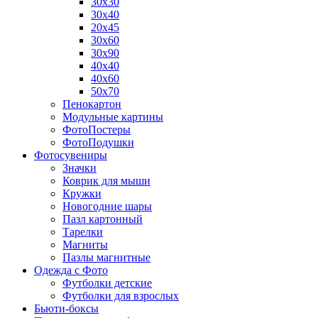
30х30
30х40
20х45
30х60
30х90
40х40
40х60
50х70
Пенокартон
Модульные картины
ФотоПостеры
ФотоПодушки
Фотоcувениры
Значки
Коврик для мыши
Кружки
Новогодние шары
Пазл картонный
Тарелки
Магниты
Пазлы магнитные
Одежда с Фото
Футболки детские
Футболки для взрослых
Бьюти-боксы