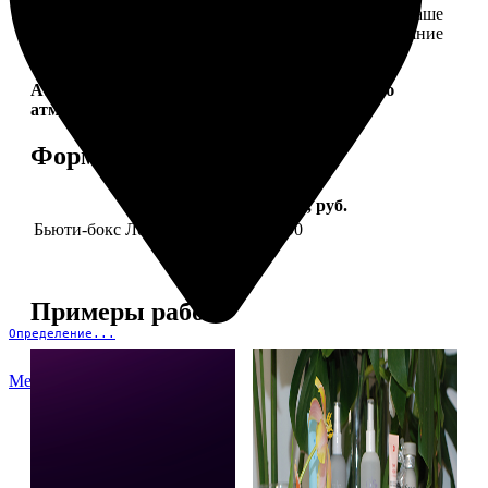
себе. Это коллекция продуктов, которые создадут ваше
идеальное настроение и подчеркнут природное сияние
— как снаружи, так и изнутри.
Aura Project by
FotoPostApp.ru
— создай свою
атмосферу!
Форматы и цены
Услуга
Цена, руб.
Бьюти-бокс Леди Mail "Весна"
2590
Примеры работ
Определение...
Меню