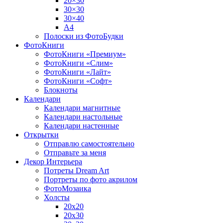
20×30
30×30
30×40
A4
Полоски из ФотоБудки
ФотоКниги
ФотоКниги «Премиум»
ФотоКниги «Слим»
ФотоКниги «Лайт»
ФотоКниги «Софт»
Блокноты
Календари
Календари магнитные
Календари настольные
Календари настенные
Открытки
Отправлю самостоятельно
Отправьте за меня
Декор Интерьера
Потреты Dream Art
Портреты по фото акрилом
ФотоМозаика
Холсты
20х20
20х30