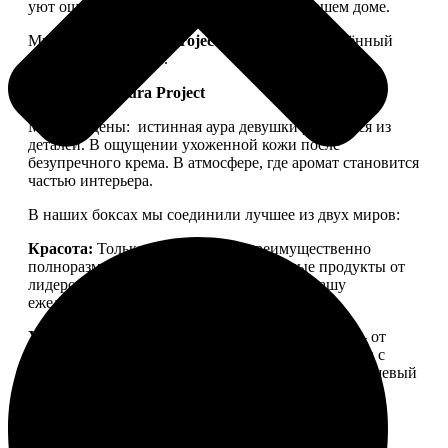
уют ощущался не только в ленте, но и в вашем доме.
Мы запускаем
Aura Project
— проект, посвящённый
осознанной красоте.
Философия Aura Project
Мы убеждены:
истинная аура девушки рождается из
деталей. В ощущении ухоженной кожи после
безупречного крема. В атмосфере, где аромат становится
частью интерьера.
В наших боксах мы соединили лучшее из двух миров:
Красота:
Только качественная, преимущественно
полноразмерная косметика. Проверенные продукты от
лидеров бьюти-рынка, которые войдут в вашу
ежедневную рутину.
Уют:
Детали для дома, создающие настроение — от
свечей для медитации до арома-капсул для стирки с
уникальной парфюмерной молекулой. Тонкий нишевый
аромат, ощущение тепла и пространства, в которое
хочется возвращаться.
Aura Project
— это
персональный ритуал заботы о