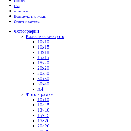
Бизнесу
FAQ
Франшиза
Поддержка и контакты
Оплата и доставка
Фотографии
Классические фото
10х10
10х15
13х18
15х15
15х20
20х20
20х30
30х30
30х40
А4
Фото в рамке
10х10
10×15
13×18
15×15
15×20
20×20