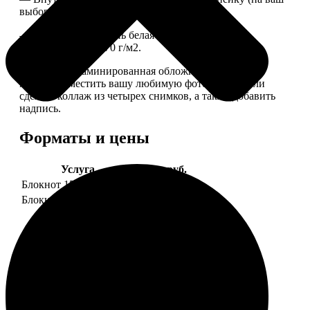
выбор), скрепленных сбоку скобой.
— Приятная на ощупь белая сатиновая бумага
плотностью 150-170 г/м2.
— Плотная ламинированная обложка. На обложке
можно разместить вашу любимую фотографию или
сделать коллаж из четырех снимков, а также добавить
надпись.
Форматы и цены
Услуга
Цена, руб.
Блокнот 15х20 клетка
990
Блокнот 15х20 линейка
990
Примеры работ