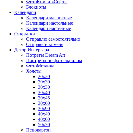
ФотоКниги «Софт»
Блокноты
Календари
Календари магнитные
Календари настольные
Календари настенные
Открытки
Отправлю самостоятельно
Отправьте за меня
Декор Интерьера
Потреты Dream Art
Портреты по фото акрилом
ФотоМозаика
Холсты
20х20
20х30
30х30
30х40
20х45
30х60
30х90
40х40
40х60
50х70
Пенокартон