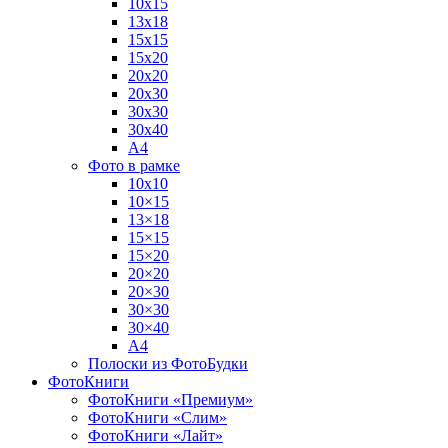
10х15
13х18
15х15
15х20
20х20
20х30
30х30
30х40
А4
Фото в рамке
10х10
10×15
13×18
15×15
15×20
20×20
20×30
30×30
30×40
A4
Полоски из ФотоБудки
ФотоКниги
ФотоКниги «Премиум»
ФотоКниги «Слим»
ФотоКниги «Лайт»