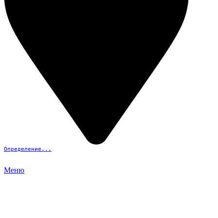
Определение...
Меню