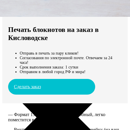
Не нашли Ваш город?
Мы доставляем по всему миру
Печать блокнотов на заказ в
Продолжить без города
Кисловодске
Отправь в печать за пару кликов!
Согласования по электронной почте. Отвечаем за 24
часа!
Срок выполнения заказа: 1 сутки
Отправим в любой город РФ и мира!
Сделать заказ
— Формат 15*20. Компактный и удобный, легко
поместится в сумку или рюкзак.
— Внутри 100 страниц в клетку или в линейку (на ваш