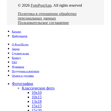
© 2026
FotoPostApp
. All rights reserved
Политика в отношении обработки
персональных данных
Пользовательское соглашение
Каталог
Информация
О ФотоПочте
Акции
Сделаем за вас
Бизнесу
FAQ
Франшиза
Поддержка и контакты
Оплата и доставка
Фотографии
Классические фото
10х10
10х15
13х18
15х15
15х20