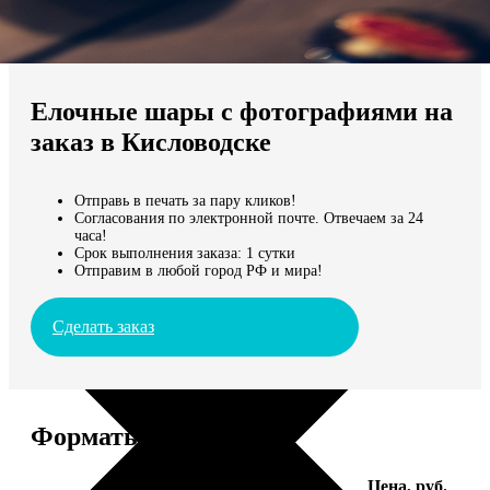
Не нашли Ваш город?
Мы доставляем по всему миру
Елочные шары с фотографиями на
Продолжить без города
заказ в Кисловодске
Отправь в печать за пару кликов!
Согласования по электронной почте. Отвечаем за 24
часа!
Срок выполнения заказа: 1 сутки
Отправим в любой город РФ и мира!
Сделать заказ
Форматы и цены
Услуга
Цена, руб.