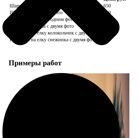
Шарик елочный с 1 фото
650
Шарик елочный с 2 фото
699
Шарик-шкатулка с одним фото
650
Шарик-шкатулка с двумя фото
699
Подвеска на елку колокольчик с двумя фото
590
Подвеска на елку снежинка с двумя фото
590
Примеры работ