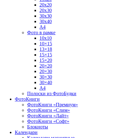
20х20
20х30
30х30
30х40
А4
Фото в рамке
10х10
10×15
13×18
15×15
15×20
20×20
20×30
30×30
30×40
A4
Полоски из ФотоБудки
ФотоКниги
ФотоКниги «Премиум»
ФотоКниги «Слим»
ФотоКниги «Лайт»
ФотоКниги «Софт»
Блокноты
Календари
Календари магнитные