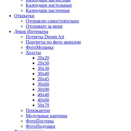
Календари настольные
Календари настенные
Открытки
Отправлю самостоятельно
Отправьте за меня
Декор Интерьера
Потреты Dream Art
Портреты по фото акрилом
ФотоМозаика
Холсты
20х20
20х30
30х30
30х40
20х45
30х60
30х90
40х40
40х60
50х70
Пенокартон
Модульные картины
ФотоПостеры
ФотоПодушки