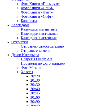
ФотоКниги «Премиум»
ФотоКниги «Слим»
ФотоКниги «Лайт»
ФотоКниги «Софт»
Блокноты
Календари
Календари магнитные
Календари настольные
Календари настенные
Открытки
Отправлю самостоятельно
Отправьте за меня
Декор Интерьера
Потреты Dream Art
Портреты по фото акрилом
ФотоМозаика
Холсты
20х20
20х30
30х30
30х40
20х45
30х60
30х90
40х40