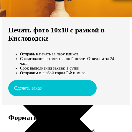
Не нашли Ваш город?
Мы доставляем по всему миру
Печать фото 10х10 с рамкой в
Продолжить без города
Кисловодске
Отправь в печать за пару кликов!
Согласования по электронной почте. Отвечаем за 24
часа!
Срок выполнения заказа: 1 сутки
Отправим в любой город РФ и мира!
Сделать заказ
Форматы и цены
Услуга
Цена, руб.