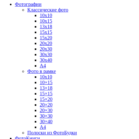
Фотографии
Классические фото
10х10
10х15
13х18
15х15
15х20
20х20
20х30
30х30
30х40
А4
Фото в рамке
10х10
10×15
13×18
15×15
15×20
20×20
20×30
30×30
30×40
A4
Полоски из ФотоБудки
ФотоКниги