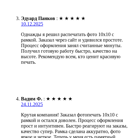
Эдуард Панков
:
★
★
★
★
★
10.12.2025
Однажды я решил распечатать фото 10х10 с
рамкой. Заказал через сайт и удивился простоте.
Процесс оформления занял считанные минуты.
Получил готовую работу быстро, качество на
высоте. Рекомендую всем, кто ценит красивую
печать.
Вадим Ф.
:
★
★
★
★
★
24.11.2025
Крутая компания! Заказал фотопечать 10х10 с
рамкой и остался доволен. Процесс оформления
прост и интуитивен. Быстро реагируют на заказы,
качество супер. Рамка сделана аккуратно, фото
яркое и четкое. Теперь у меня есть памятный