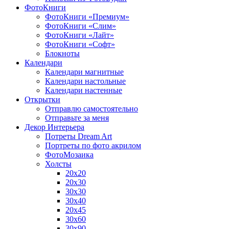
ФотоКниги
ФотоКниги «Премиум»
ФотоКниги «Слим»
ФотоКниги «Лайт»
ФотоКниги «Софт»
Блокноты
Календари
Календари магнитные
Календари настольные
Календари настенные
Открытки
Отправлю самостоятельно
Отправьте за меня
Декор Интерьера
Потреты Dream Art
Портреты по фото акрилом
ФотоМозаика
Холсты
20х20
20х30
30х30
30х40
20х45
30х60
30х90