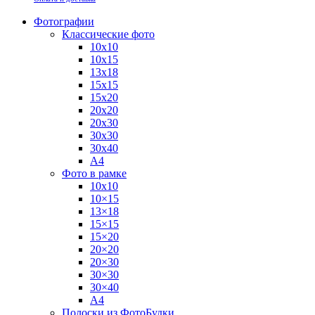
Фотографии
Классические фото
10х10
10х15
13х18
15х15
15х20
20х20
20х30
30х30
30х40
А4
Фото в рамке
10х10
10×15
13×18
15×15
15×20
20×20
20×30
30×30
30×40
A4
Полоски из ФотоБудки