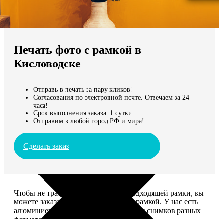
Не нашли Ваш город?
Мы доставляем по всему миру
Печать фото с рамкой в
Продолжить без города
Кисловодске
Отправь в печать за пару кликов!
Согласования по электронной почте. Отвечаем за 24
часа!
Срок выполнения заказа: 1 сутки
Отправим в любой город РФ и мира!
Сделать заказ
Чтобы не тратить время на поиск подходящей рамки, вы
можете заказать печать фото сразу с рамкой. У нас есть
алюминиевые и деревянные рамки для снимков разных