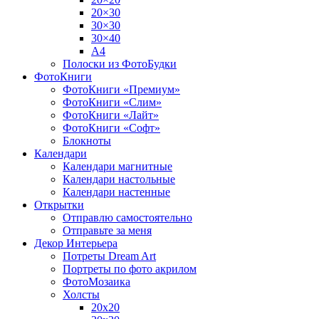
20×30
30×30
30×40
A4
Полоски из ФотоБудки
ФотоКниги
ФотоКниги «Премиум»
ФотоКниги «Слим»
ФотоКниги «Лайт»
ФотоКниги «Софт»
Блокноты
Календари
Календари магнитные
Календари настольные
Календари настенные
Открытки
Отправлю самостоятельно
Отправьте за меня
Декор Интерьера
Потреты Dream Art
Портреты по фото акрилом
ФотоМозаика
Холсты
20х20