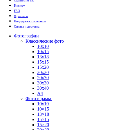
Сделаем за вас
Бизнесу
FAQ
Франшиза
Поддержка и контакты
Оплата и доставка
Фотографии
Классические фото
10х10
10х15
13х18
15х15
15х20
20х20
20х30
30х30
30х40
А4
Фото в рамке
10х10
10×15
13×18
15×15
15×20
20×20