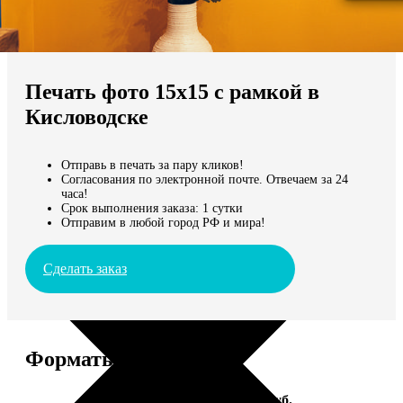
Не нашли Ваш город?
Мы доставляем по всему миру
Печать фото 15х15 с рамкой в
Продолжить без города
Кисловодске
Отправь в печать за пару кликов!
Согласования по электронной почте. Отвечаем за 24
часа!
Срок выполнения заказа: 1 сутки
Отправим в любой город РФ и мира!
Сделать заказ
Форматы и цены
Услуга
Цена, руб.